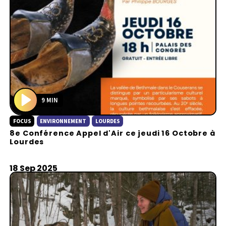
9 MIN
P
FOCUS
ENVIRONNEMENT
LOURDES
l
8e Conférence Appel d'Air ce jeudi 16 Octobre à
a
Lourdes
y
18 Sep 2025