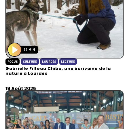
11 MIN
P
FOCUS
CULTURE
LOURDES
LECTURE
l
Gabrielle Filteau Chiba, une écrivaine de la
a
nature à Lourdes
y
19 Août 2025