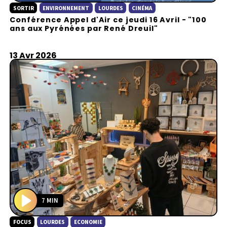
SORTIR
ENVIRONNEMENT
LOURDES
CINÉMA
l
Conférence Appel d'Air ce jeudi 16 Avril - "100
a
ans aux Pyrénées par René Dreuil"
y
13 Avr 2026
7 MIN
P
FOCUS
LOURDES
ECONOMIE
l