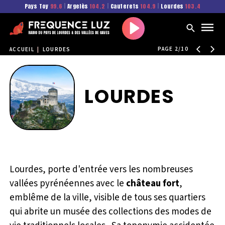
Pays Toy
99.6
|
Argelès
104.2
|
Cauterets
104.9
|
Lourdes
103.4
Play
PAGE 2/10
ACCUEIL
|
LOURDES
LOURDES
Lourdes, porte d'entrée vers les nombreuses
vallées pyrénéennes avec le
château fort
,
emblême de la ville, visible de tous ses quartiers
qui abrite un musée des collections des modes de