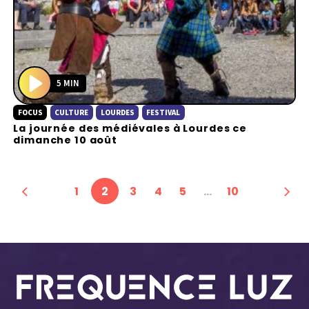
5 MIN
P
FOCUS
CULTURE
LOURDES
FESTIVAL
l
La journée des médiévales à Lourdes ce
a
dimanche 10 août
y
1
2
3
4
5
…
10