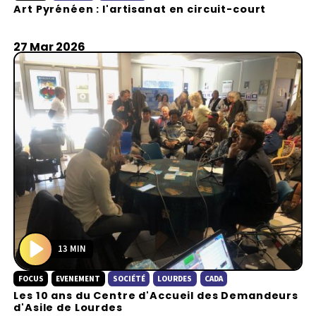
Art Pyrénéen : l'artisanat en circuit-court
a
y
27 Mar 2026
13 MIN
P
FOCUS
EVENEMENT
SOCIÉTÉ
LOURDES
CADA
l
Les 10 ans du Centre d'Accueil des Demandeurs
a
d'Asile de Lourdes