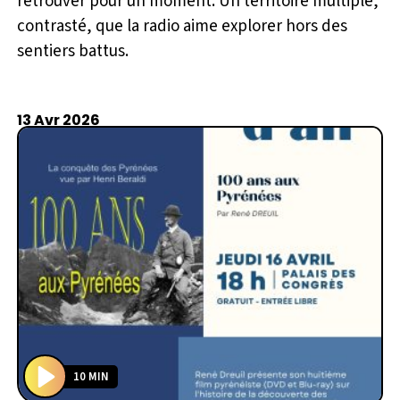
retrouver pour un moment. Un territoire multiple,
contrasté, que la radio aime explorer hors des
sentiers battus.
13 Avr 2026
10 MIN
P