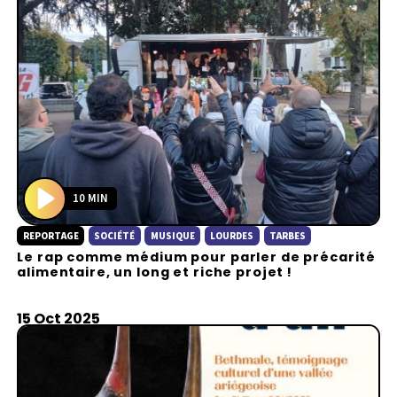
10 MIN
P
REPORTAGE
SOCIÉTÉ
MUSIQUE
LOURDES
TARBES
l
Le rap comme médium pour parler de précarité
a
alimentaire, un long et riche projet !
y
15 Oct 2025