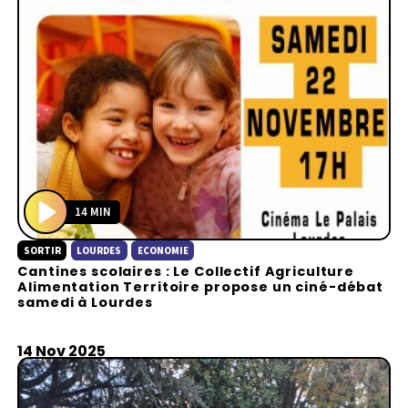
14 MIN
P
SORTIR
LOURDES
ECONOMIE
l
Cantines scolaires : Le Collectif Agriculture
a
Alimentation Territoire propose un ciné-débat
y
samedi à Lourdes
14 Nov 2025