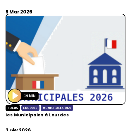
y
5 Mar 2026
19 MIN
P
FOCUS
LOURDES
MUNICIPALES 2026
l
les Municipales à Lourdes
a
y
3 Fév 2026