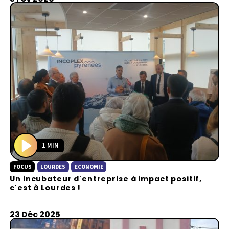
1 MIN
P
FOCUS
LOURDES
ECONOMIE
l
Un incubateur d'entreprise à impact positif,
a
c'est à Lourdes !
y
23 Déc 2025