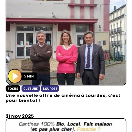
5 MIN
P
FOCUS
CULTURE
LOURDES
l
Une nouvelle offre de cinéma à Lourdes, c'est
a
pour bientôt !
y
21 Nov 2025