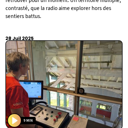
retrouver pour un moment. Un territoire multiple,
contrasté, que la radio aime explorer hors des
sentiers battus.
28 Juil 2025
9 MIN
P