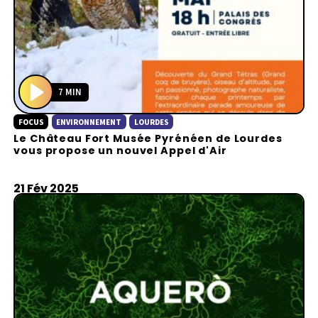
7 MIN
P
FOCUS
ENVIRONNEMENT
LOURDES
l
Le Château Fort Musée Pyrénéen de Lourdes
a
vous propose un nouvel Appel d'Air
y
21 Fév 2025