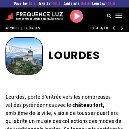
Pays Toy
99.6
|
Argelès
104.2
|
Cauterets
104.9
|
Lourdes
103.4
Play
PAGE 3/10
ACCUEIL
|
LOURDES
LOURDES
Lourdes, porte d'entrée vers les nombreuses
vallées pyrénéennes avec le
château fort
,
emblême de la ville, visible de tous ses quartiers
qui abrite un musée des collections des modes de