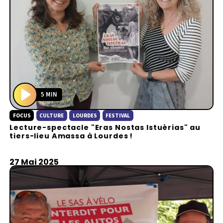
5 MIN
P
FOCUS
CULTURE
LOURDES
FESTIVAL
l
Lecture-spectacle "Eras Nostas Istuèrias" au
a
tiers-lieu Amassa à Lourdes !
y
27 Mai 2025