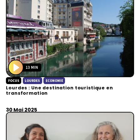
13 MIN
P
FOCUS
LOURDES
ECONOMIE
l
Lourdes : Une destination touristique en
a
transformation
y
30 Mai 2025