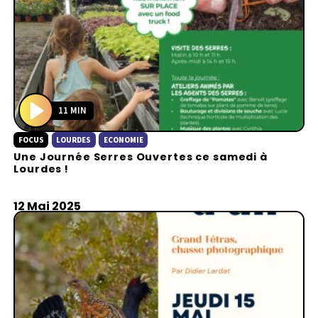
11 MIN
P
FOCUS
LOURDES
ECONOMIE
l
Une Journée Serres Ouvertes ce samedi à
a
Lourdes !
y
12 Mai 2025