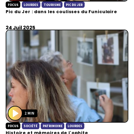
FOCUS
LOURDES
TOURISME
PIC DU JER
l
Pic du Jer : dans les coulisses du Funiculaire
a
y
24 Juil 2025
2 MIN
P
FOCUS
SOCIÉTÉ
PATRIMOINE
LOURDES
l
Histoire et mémoires de l'ophite