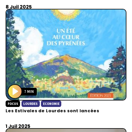
8 Juil 2025
7 MIN
P
FOCUS
LOURDES
ECONOMIE
l
Les Estivales de Lourdes sont lancées
a
y
1 Juil 2025