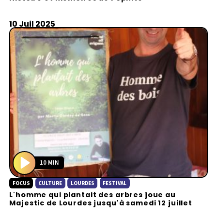
a
y
10 Juil 2025
10 MIN
P
FOCUS
CULTURE
LOURDES
FESTIVAL
l
L'homme qui plantait des arbres joue au
a
Majestic de Lourdes jusqu'à samedi 12 juillet
y