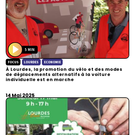
5 MIN
P
FOCUS
LOURDES
ECONOMIE
l
À Lourdes, la promotion du vélo et des modes
a
de déplacements alternatifs à la voiture
y
individuelle est en marche
14 Mai 2025