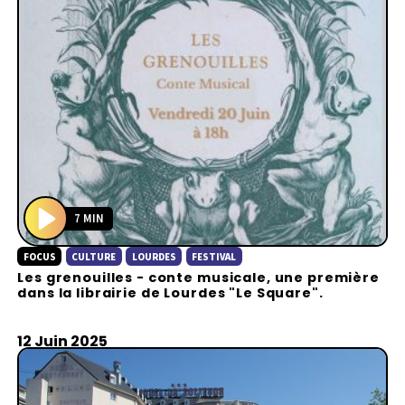
7 MIN
P
FOCUS
CULTURE
LOURDES
FESTIVAL
l
Les grenouilles - conte musicale, une première
a
dans la librairie de Lourdes "Le Square".
y
12 Juin 2025