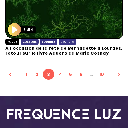
9 MIN
P
FOCUS
CULTURE
LOURDES
LECTURE
l
A l'occasion de la fête de Bernadette à Lourdes,
a
retour sur le livre Aquero de Marie Cosnay
y
1
2
3
4
5
6
…
10