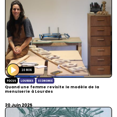
10 MIN
P
FOCUS
LOURDES
ECONOMIE
l
Quand une femme revisite le modèle de la
a
menuiserie à Lourdes
y
20 Juin 2025