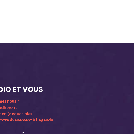
DIO ET VOUS
mes nous ?
 adhérent
 don (déductible)
votre événement à l'agenda