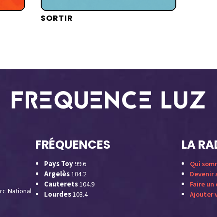
SORTIR
FRÉQUENCES
LA RA
Pays Toy
99.6
Qui som
Argelès
104.2
Devenir
Cauterets
104.9
Faire un
rc National
Lourdes
103.4
Ajouter 