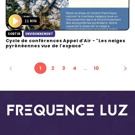
11 MIN
P
SORTIR
ENVIRONNEMENT
l
Cycle de conférences Appel d'Air - "Les neiges
a
pyrénéennes vue de l'espace"
y
1
2
3
4
…
10