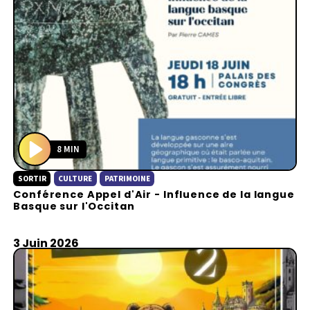
8 MIN
P
SORTIR
CULTURE
PATRIMOINE
l
Conférence Appel d'Air - Influence de la langue
a
Basque sur l'Occitan
y
3 Juin 2026