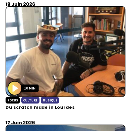
19 Juin 2026
10 MIN
P
FOCUS
CULTURE
MUSIQUE
l
Du scratch made in Lourdes
a
y
17 Juin 2026