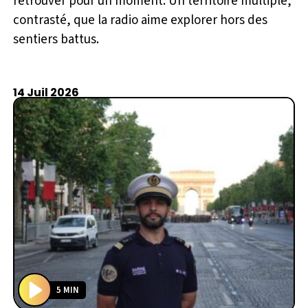
retrouver pour un moment. Un territoire multiple,
contrasté, que la radio aime explorer hors des
sentiers battus.
14 Juil 2026
5 MIN
P