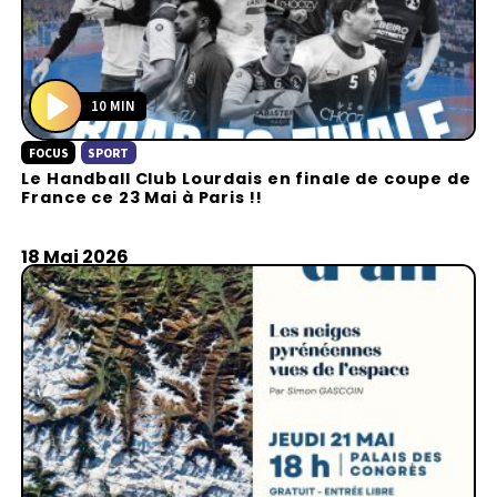
10 MIN
P
FOCUS
SPORT
l
Le Handball Club Lourdais en finale de coupe de
a
France ce 23 Mai à Paris !!
y
18 Mai 2026