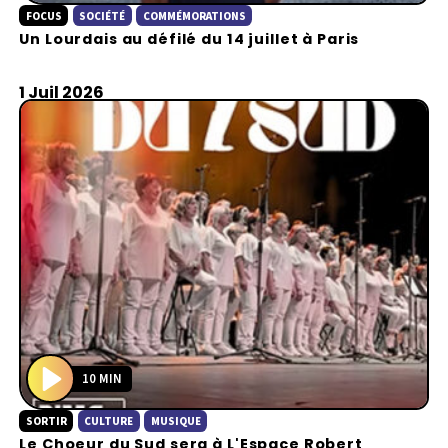
FOCUS
SOCIÉTÉ
COMMÉMORATIONS
l
Un Lourdais au défilé du 14 juillet à Paris
a
y
1 Juil 2026
10 MIN
P
SORTIR
CULTURE
MUSIQUE
l
Le Choeur du Sud sera à L'Espace Robert