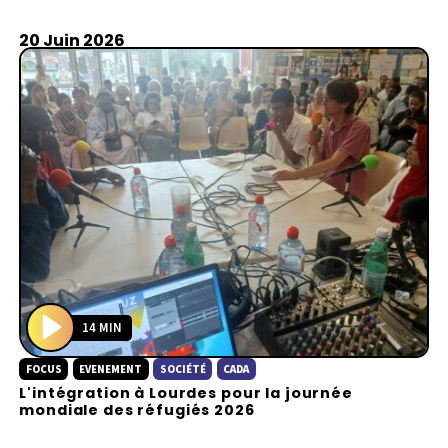
20 Juin 2026
14 MIN
P
FOCUS
EVENEMENT
SOCIÉTÉ
CADA
l
L'intégration à Lourdes pour la journée
a
mondiale des réfugiés 2026
y