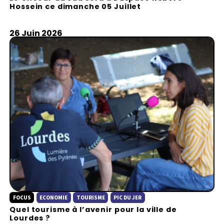
a
Hossein ce dimanche 05 Juillet
y
26 Juin 2026
FOCUS
ECONOMIE
TOURISME
PIC DU JER
Quel tourisme à l’avenir pour la ville de
Lourdes ?