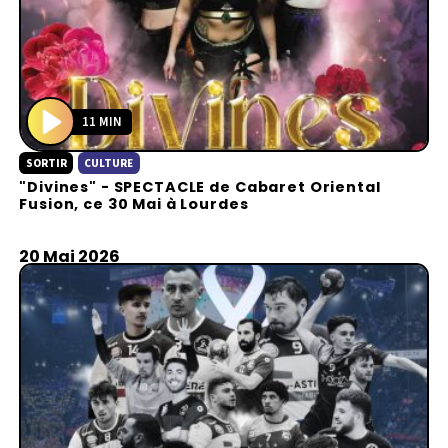
11 MIN
P
SORTIR
CULTURE
l
"Divines" - SPECTACLE de Cabaret Oriental
a
Fusion, ce 30 Mai à Lourdes
y
20 Mai 2026