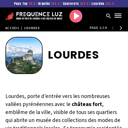
Pays Toy
99.6
|
Argelès
104.2
|
Cauterets
104.9
|
Lourdes
103.4
Play
PAGE 1/10
ACCUEIL
|
LOURDES
LOURDES
Lourdes, porte d'entrée vers les nombreuses
vallées pyrénéennes avec le
château fort
,
emblême de la ville, visible de tous ses quartiers
qui abrite un musée des collections des modes de