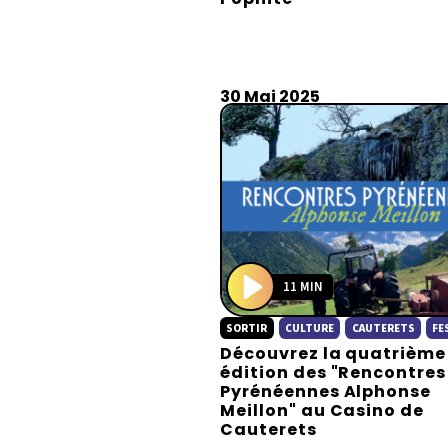
y
30 Mai 2025
11 MIN
P
SORTIR
CULTURE
CAUTERETS
FE
l
Découvrez la quatrième
a
édition des "Rencontres
y
Pyrénéennes Alphonse
Meillon" au Casino de
Cauterets