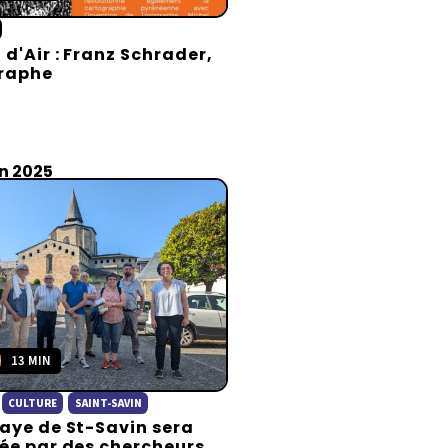
 d'Air : Franz Schrader,
raphe
in 2025
13 MIN
CULTURE
SAINT-SAVIN
aye de St-Savin sera
ée par des chercheurs