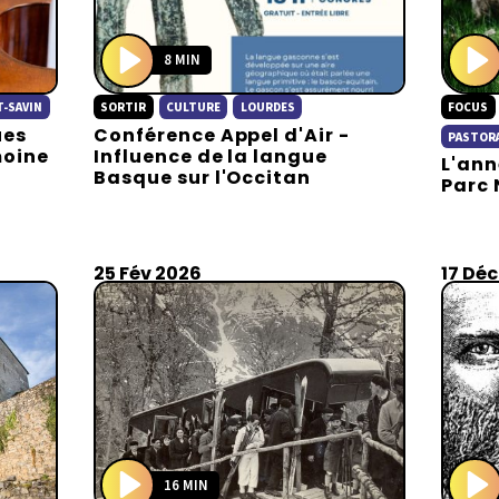
8 MIN
P
P
T-SAVIN
SORTIR
CULTURE
LOURDES
FOCUS
l
l
ues
Conférence Appel d'Air -
a
a
PASTOR
moine
Influence de la langue
L'ann
y
y
Basque sur l'Occitan
Parc 
25 Fév 2026
17 Déc
16 MIN