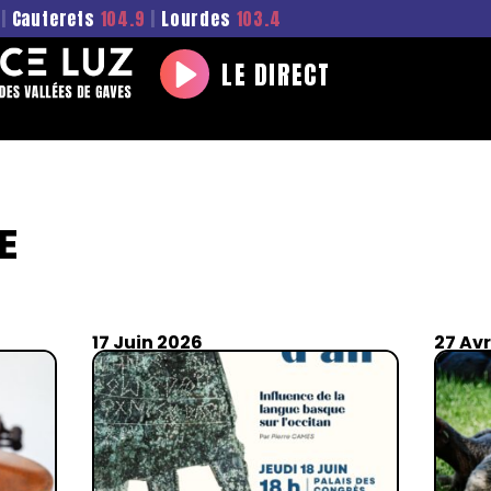
|
Cauterets
104.9
|
Lourdes
103.4
LE DIRECT
Play
E
17 Juin 2026
27 Av