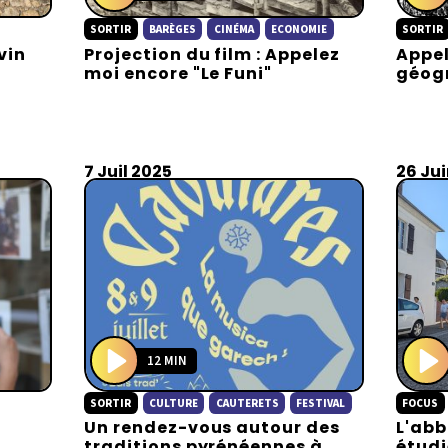
P
P
SORTIR
BARÈGES
CINÉMA
ECONOMIE
SORTIR
l
l
vin
Projection du film : Appelez
Appel
a
a
moi encore "Le Funi"
géog
y
y
7 Juil 2025
26 Ju
12 MIN
P
P
SORTIR
CULTURE
CAUTERETS
FESTIVAL
FOCUS
l
l
Un rendez-vous autour des
L'abb
a
a
traditions pyrénéennes à
étudi