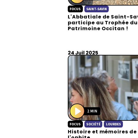
P
FOCUS
SAINT-SAVIN
l
L'Abbatiale de Saint-Sa
a
participe au Trophée du
y
Patrimoine Occitan !
24 Juil 2025
2 MIN
P
FOCUS
SOCIÉTÉ
LOURDES
l
Histoire et mémoires de
a
l'ophite