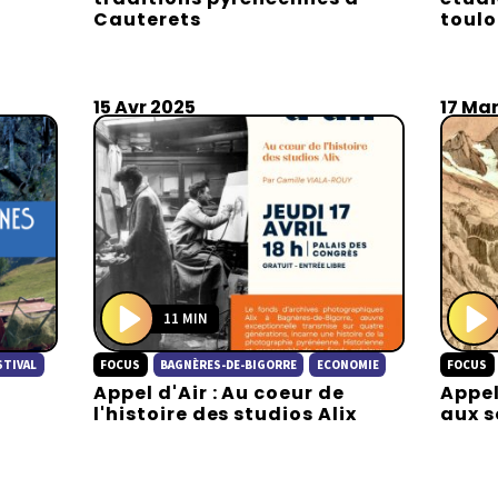
y
y
Cauterets
toulo
15 Avr 2025
17 Ma
11 MIN
P
P
STIVAL
FOCUS
BAGNÈRES-DE-BIGORRE
ECONOMIE
FOCUS
l
l
Appel d'Air : Au coeur de
Appel
a
a
l'histoire des studios Alix
aux s
y
y