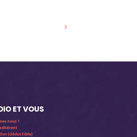
DIO ET VOUS
mes nous ?
 adhérent
 don (déductible)