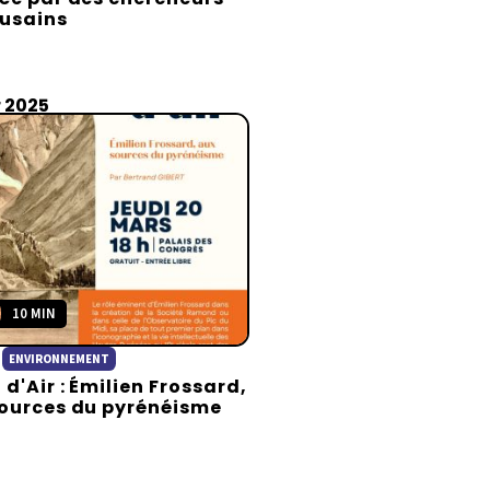
usains
r 2025
10 MIN
ENVIRONNEMENT
 d'Air : Émilien Frossard,
ources du pyrénéisme