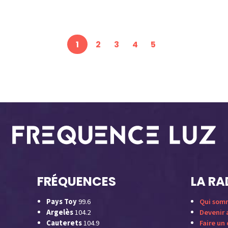
1
2
3
4
5
FRÉQUENCES
LA RA
Pays Toy
99.6
Qui som
Argelès
104.2
Devenir
Cauterets
104.9
Faire un