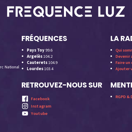
FRÉQUENCES
LA RA
Pays Toy
99.6
Qui som
Argelès
104.2
Devenir
Cauterets
104.9
Faire un
rc National
Lourdes
103.4
Ajouter 
RETROUVEZ-NOUS SUR
MENTI
RGPD & D
Facebook
Instagram
Youtube