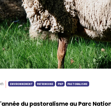
on
ENVIRONNEMENT
PATRIMOINE
PNP
PASTORALISME
L'année du pastoralisme au Parc Natio