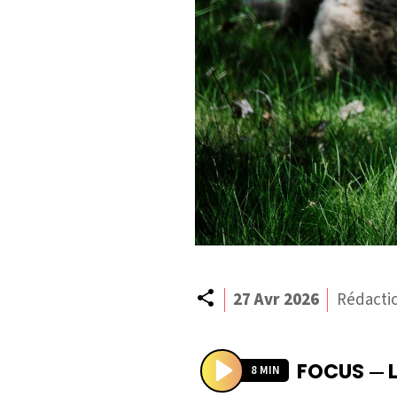
Partager
27 Avr 2026
Rédacti
FOCUS
—
8 MIN
P