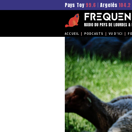
Pays Toy
99.6
|
Argelès
104.2
ACCUEIL
|
PODCASTS
|
VU D'ICI
|
F