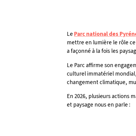
l
a
y
Le
Parc national des Pyré
mettre en lumière le rôle ce
a façonné à la fois les paysa
Le Parc affirme son engage
culturel immatériel mondial,
changement climatique, mul
En 2026, plusieurs actions m
et paysage nous en parle :