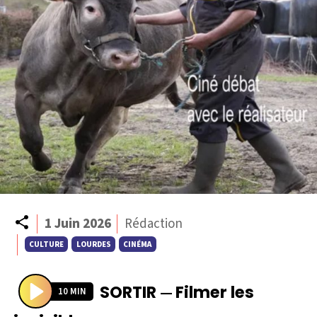
Partager
1 Juin 2026
Rédaction
CULTURE
LOURDES
CINÉMA
SORTIR
Filmer les
—
10 MIN
P