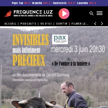
Pays Toy
99.6
|
Argelès
104.2
|
Cauterets
104.9
|
Lourdes
103.4
Play
ACCUEIL
|
PODCASTS
|
VU D'ICI
|
SORTIR
|
FILMER LES INVISIBLES