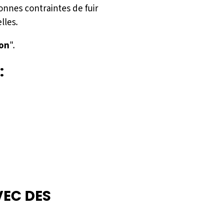
sonnes contraintes de fuir
lles.
ion
".
:
VEC DES