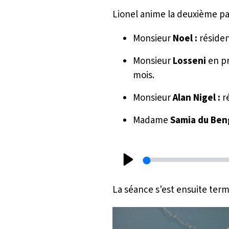
Lionel anime la deuxième par
Monsieur
Noel :
réside
Monsieur
Losseni
en pr
mois.
Monsieur
Alan Nigel :
r
Madame
Samia du Ben
P
l
La séance s'est ensuite ter
a
y