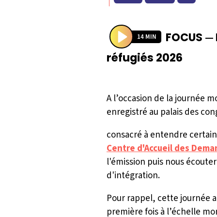
FOCUS
—
14 MIN
P
réfugiés 2026
l
a
y
A l’occasion de la journée m
enregistré au palais des cong
consacré à entendre certain
Centre d'Accueil des Dema
l'émission puis nous écouter
d'intégration.
Pour rappel, cette journée a
première fois à l’échelle mo