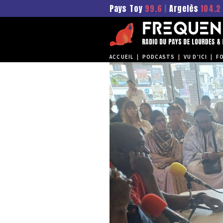
Pays Toy
99.6
|
Argelès
104.2
ACCUEIL
|
PODCASTS
|
VU D'ICI
|
F