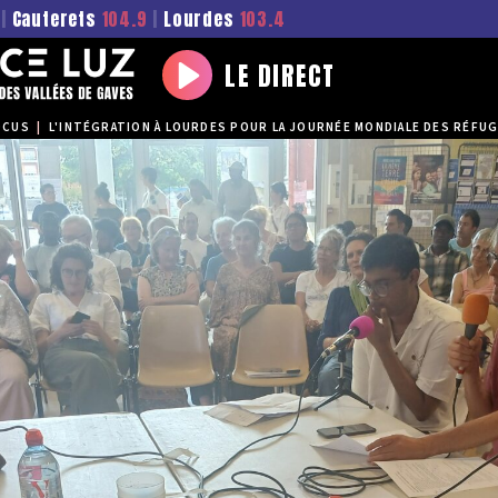
|
Cauterets
104.9
|
Lourdes
103.4
LE DIRECT
Play
OCUS
|
L'INTÉGRATION À LOURDES POUR LA JOURNÉE MONDIALE DES RÉFUG