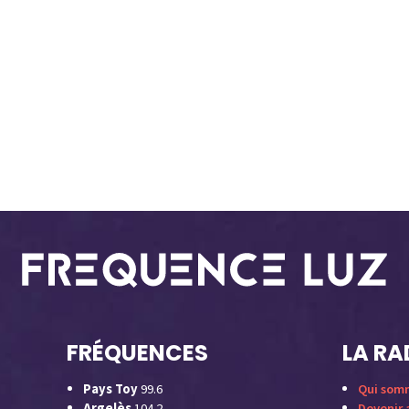
FRÉQUENCES
LA RA
Pays Toy
99.6
Qui som
Argelès
104.2
Devenir