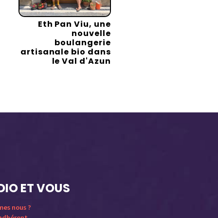
Eth Pan Viu, une
nouvelle
boulangerie
artisanale bio dans
le Val d'Azun
DIO ET VOUS
mes nous ?
 adhérent