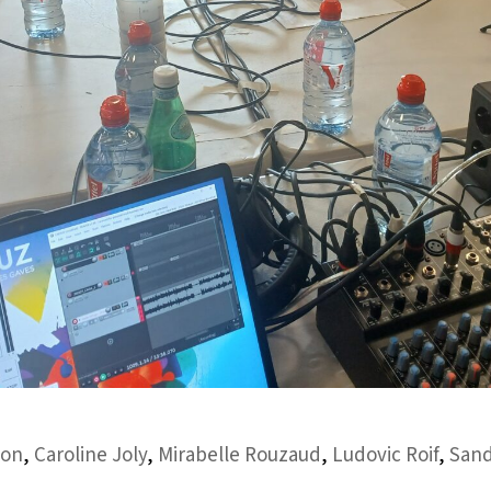
ion
,
Caroline Joly
,
Mirabelle Rouzaud
,
Ludovic Roif
,
Sand