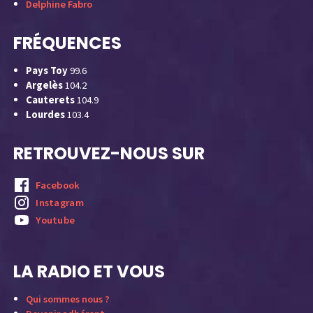
Delphine Fabro
FRÉQUENCES
Pays Toy
99.6
Argelès
104.2
Cauterets
104.9
Lourdes
103.4
RETROUVEZ-NOUS SUR
Facebook
Instagram
Youtube
LA RADIO ET VOUS
Qui sommes nous ?