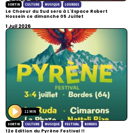
SORTIR
CULTURE
MUSIQUE
LOURDES
l
Le Choeur du Sud sera à L'Espace Robert
a
Hossein ce dimanche 05 Juillet
y
1 Juil 2026
12 MIN
P
SORTIR
CULTURE
MUSIQUE
FESTIVAL
BORDES
l
12e Edition du Pyrène Festival !!
a