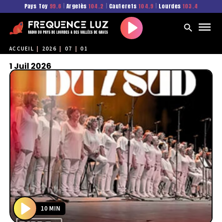
Pays Toy
99.6
|
Argelès
104.2
|
Cauterets
104.9
|
Lourdes
103.4
Play
ACCUEIL
|
2026
|
07
|
01
1 Juil 2026
10 MIN
P