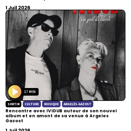
y
1 Juil 2026
17 MIN
P
SORTIR
CULTURE
MUSIQUE
ARGELÈS-GAZOST
l
Rencontre avec IVIDUB autour de son nouvel
a
album et en amont de sa venue à Argeles
y
Gazost
1 Juil 2026