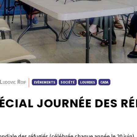
Ludovic Roif
EVÈNEMENTS
SOCIÉTÉ
LOURDES
CADA
PÉCIAL JOURNÉE DES RÉ
ondiale des réfugiés (célébrée chaque année le 20 juin), 