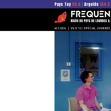
Pays Toy
99.6
|
Argelès
104.2
ACCUEIL
|
VU D’ICI SPÉCIAL JOURNÉE