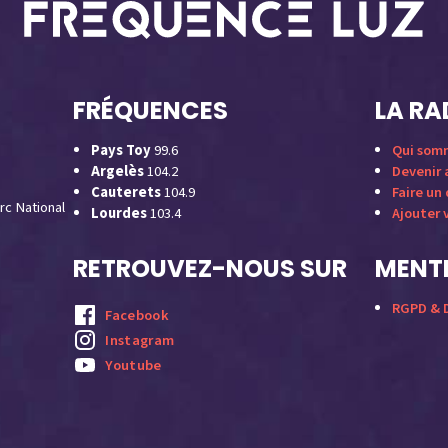
FRÉQUENCES
LA RA
Pays Toy
99.6
Qui som
Argelès
104.2
Devenir
Cauterets
104.9
Faire un
rc National
Lourdes
103.4
Ajouter 
RETROUVEZ-NOUS SUR
MENTI
RGPD & D
Facebook
Instagram
Youtube