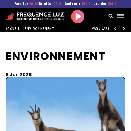
Pays Toy
99.6
|
Argelès
104.2
|
Cauterets
104.9
|
Lourdes
103.4
Play
PAGE 2/38
ACCUEIL
|
ENVIRONNEMENT
ENVIRONNEMENT
6 Juil 2026