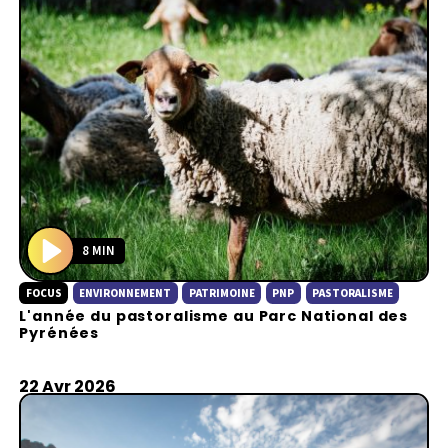
8 MIN
P
FOCUS
ENVIRONNEMENT
PATRIMOINE
PNP
PASTORALISME
l
L'année du pastoralisme au Parc National des
a
Pyrénées
y
22 Avr 2026