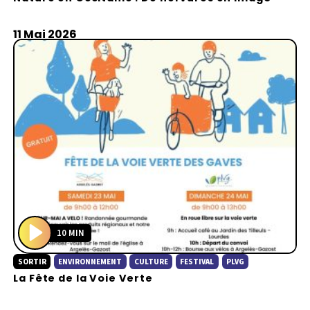
a
y
11 Mai 2026
10 MIN
P
SORTIR
ENVIRONNEMENT
CULTURE
FESTIVAL
PLVG
l
La Fête de la Voie Verte
a
y