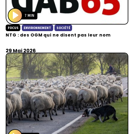
7 MIN
P
FOCUS
ENVIRONNEMENT
SOCIÉTÉ
l
NTG : des OGM qui ne disent pas leur nom
a
y
29 Mai 2026