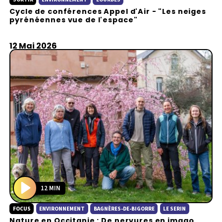
l
Cycle de conférences Appel d'Air - "Les neiges
a
pyrénéennes vue de l'espace"
y
12 Mai 2026
12 MIN
P
FOCUS
ENVIRONNEMENT
BAGNÈRES-DE-BIGORRE
LE SERIN
l
Nature en Occitanie : De nervures en imago