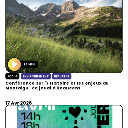
14 MIN
P
FOCUS
ENVIRONNEMENT
BEAUCENS
l
Conférence sur "l'Histoire et les enjeux du
a
Montaigu" ce jeudi à Beaucens
y
17 Avr 2026