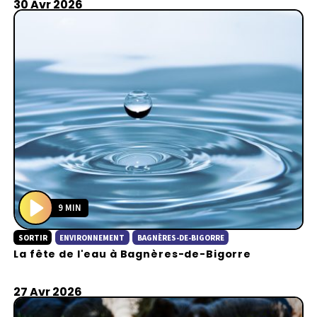
30 Avr 2026
9 MIN
P
SORTIR
ENVIRONNEMENT
BAGNÈRES-DE-BIGORRE
l
La fête de l'eau à Bagnères-de-Bigorre
a
y
27 Avr 2026