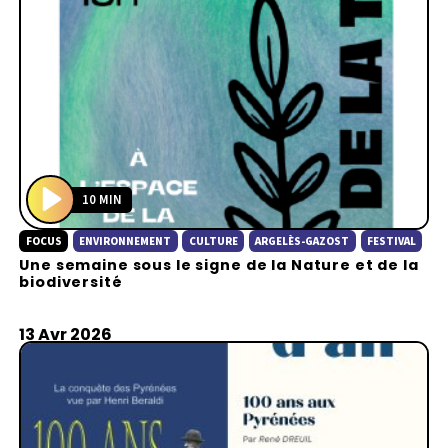
10 MIN
P
FOCUS
ENVIRONNEMENT
CULTURE
ARGELÈS-GAZOST
FESTIVAL
l
Une semaine sous le signe de la Nature et de la
a
biodiversité
y
13 Avr 2026