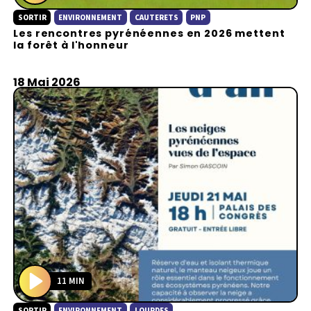
P
SORTIR
ENVIRONNEMENT
CAUTERETS
PNP
l
Les rencontres pyrénéennes en 2026 mettent
a
la forêt à l'honneur
y
18 Mai 2026
11 MIN
P
SORTIR
ENVIRONNEMENT
LOURDES