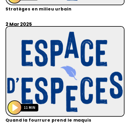
P
Stratèges en milieu urbain
l
a
y
2 Mar 2025
11 MIN
P
Quand la fourrure prend le maquis
l
a