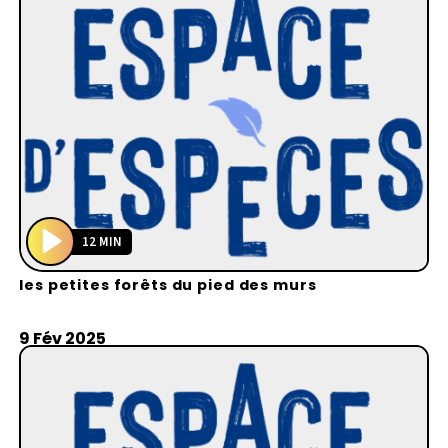
12 MIN
P
les petites forêts du pied des murs
l
a
y
9 Fév 2025