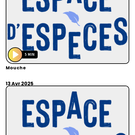
5 MIN
P
Mouche
l
a
y
13 Avr 2025