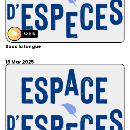
52 MIN
P
Sous la langue
l
a
y
16 Mar 2025