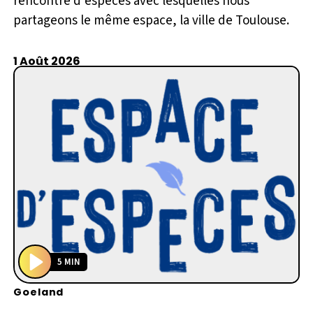
rencontre d’espèces avec lesquelles nous
partageons le même espace, la ville de Toulouse.
1 Août 2026
5 MIN
P
Goeland
l
a