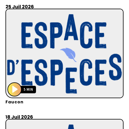
y
25 Juil 2026
5 MIN
P
Faucon
l
a
y
18 Juil 2026