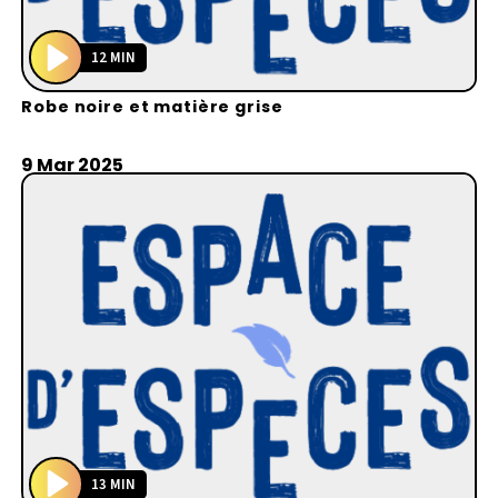
12 MIN
P
Robe noire et matière grise
l
a
y
9 Mar 2025
13 MIN