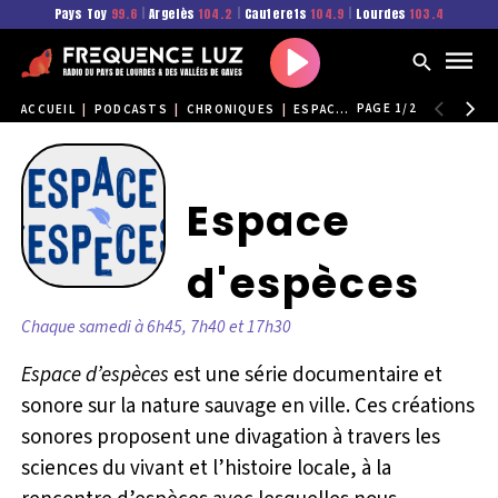
Pays Toy
99.6
|
Argelès
104.2
|
Cauterets
104.9
|
Lourdes
103.4
Play
PAGE 1/2
ACCUEIL
|
PODCASTS
|
CHRONIQUES
|
ESPACE D'ESPÈCES
Espace
d'espèces
Chaque samedi à 6h45, 7h40 et 17h30
Espace d’espèces
est une série documentaire et
sonore sur la nature sauvage en ville. Ces créations
sonores proposent une divagation à travers les
sciences du vivant et l’histoire locale, à la