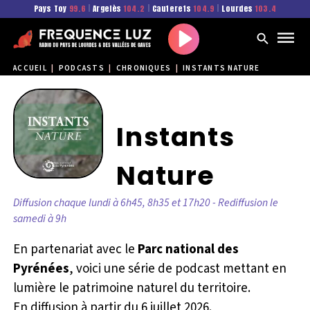
Pays Toy
99.6
|
Argelès
104.2
|
Cauterets
104.9
|
Lourdes
103.4
Play
ACCUEIL
|
PODCASTS
|
CHRONIQUES
|
INSTANTS NATURE
Instants
Nature
Diffusion chaque lundi à 6h45, 8h35 et 17h20 - Rediffusion le
samedi à 9h
En partenariat avec le
Parc national des
Pyrénées
, voici une série de podcast mettant en
lumière le patrimoine naturel du territoire.
En diffusion à partir du 6 juillet 2026.