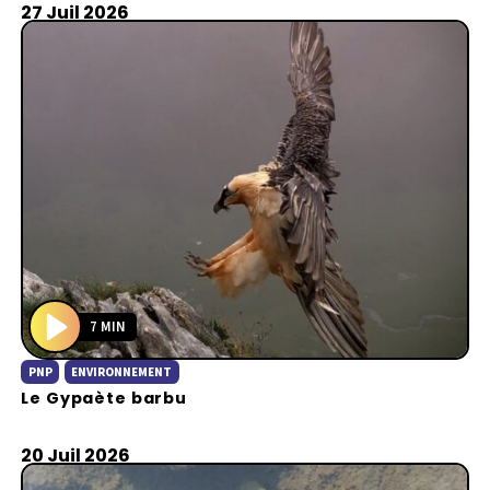
27 Juil 2026
7 MIN
P
PNP
ENVIRONNEMENT
l
Le Gypaète barbu
a
y
20 Juil 2026