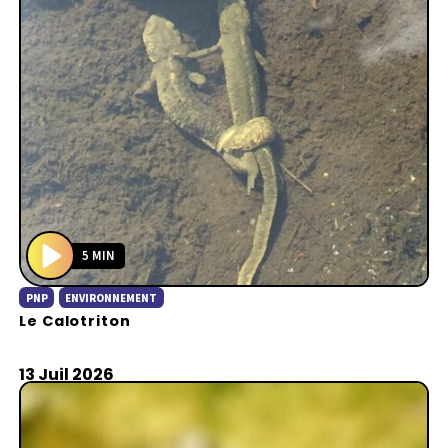
5 MIN
P
PNP
ENVIRONNEMENT
l
Le Calotriton
a
y
13 Juil 2026