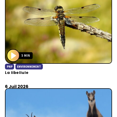
5 MIN
P
PNP
ENVIRONNEMENT
l
La libellule
a
y
6 Juil 2026