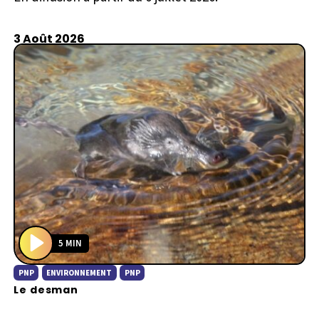
3 Août 2026
5 MIN
P
PNP
ENVIRONNEMENT
PNP
l
Le desman
a
y