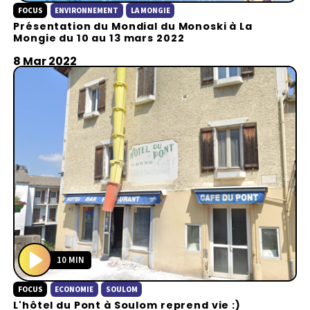
FOCUS
ENVIRONNEMENT
LA MONGIE
l
Présentation du Mondial du Monoski à La
a
Mongie du 10 au 13 mars 2022
y
8 Mar 2022
10 MIN
P
FOCUS
ECONOMIE
SOULOM
l
L'hôtel du Pont à Soulom reprend vie :)
a