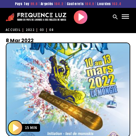
Pays Toy
99.6
|
Argelès
104.2
|
Cauterets
104.9
|
Lourdes
103.4
Play
ACCUEIL
|
2022
|
03
|
08
8 Mar 2022
15 MIN
P