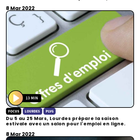
y
8 Mar 2022
13 MIN
P
FOCUS
LOURDES
PLVG
l
Du 5 au 25 Mars, Lourdes prépare la saison
a
estivale avec un salon pour l'emploi en ligne.
y
8 Mar 2022