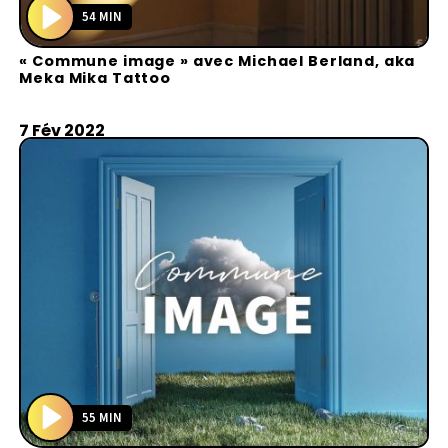
54 MIN
P
« Commune image » avec Michael Berland, aka
l
Meka Mika Tattoo
a
y
7 Fév 2022
55 MIN
P