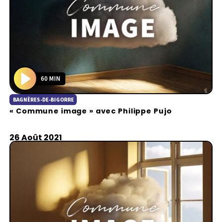
60 MIN
P
BAGNÈRES-DE-BIGORRE
l
« Commune image » avec Philippe Pujo
a
y
26 Août 2021