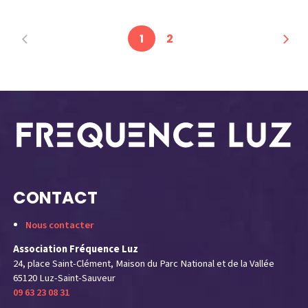
a
y
1
2
CONTACT
Nous contacter
Association Fréquence Luz
24, place Saint-Clément, Maison du Parc National et de la Vallée
65120 Luz-Saint-Sauveur
09 63 23 08 31