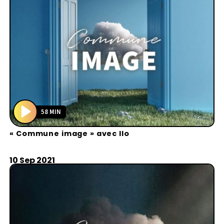
58 MIN
P
« Commune image » avec Ilo
l
a
y
10 Sep 2021