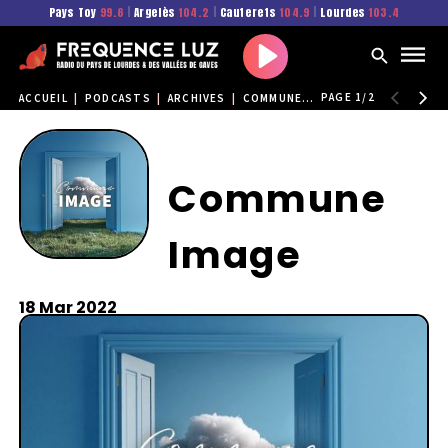
Pays Toy
99.6
|
Argelès
104.2
|
Cauterets
104.9
|
Lourdes
103.4
Play
PAGE 1/2
ACCUEIL
|
PODCASTS
|
ARCHIVES
|
COMMUNE IMAGE
Commune
Image
18 Mar 2022