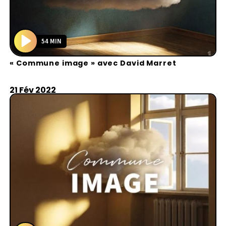
54 MIN
P
« Commune image » avec David Marret
l
a
y
21 Fév 2022