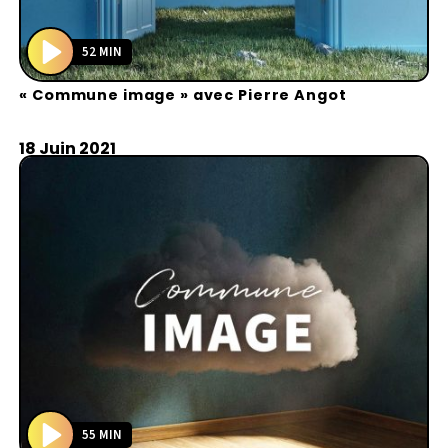
52 MIN
P
« Commune image » avec Pierre Angot
l
a
y
18 Juin 2021
55 MIN