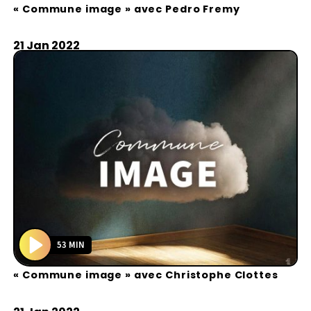
« Commune image » avec Pedro Fremy
l
a
y
21 Jan 2022
53 MIN
P
« Commune image » avec Christophe Clottes
l
a