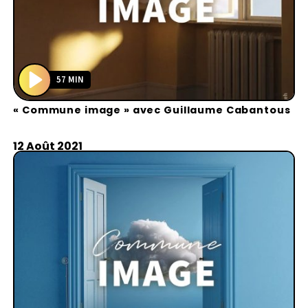
57 MIN
P
« Commune image » avec Guillaume Cabantous
l
a
y
12 Août 2021