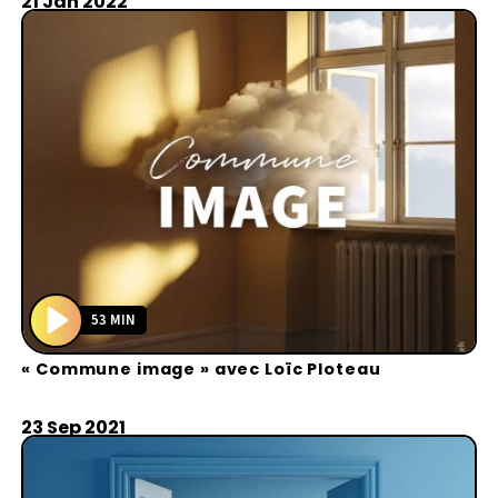
y
21 Jan 2022
53 MIN
P
« Commune image » avec Loïc Ploteau
l
a
y
23 Sep 2021