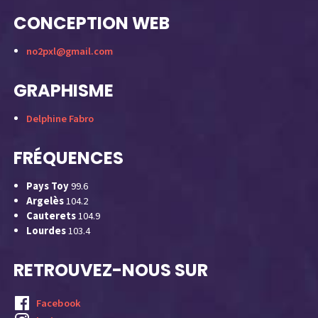
CONCEPTION WEB
no2pxl@gmail.com
GRAPHISME
Delphine Fabro
FRÉQUENCES
Pays Toy
99.6
Argelès
104.2
Cauterets
104.9
Lourdes
103.4
RETROUVEZ-NOUS SUR
Facebook