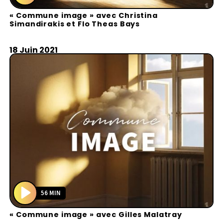
P
« Commune image » avec Christina
l
Simandirakis et Flo Theas Bays
a
y
18 Juin 2021
56 MIN
P
« Commune image » avec Gilles Malatray
l