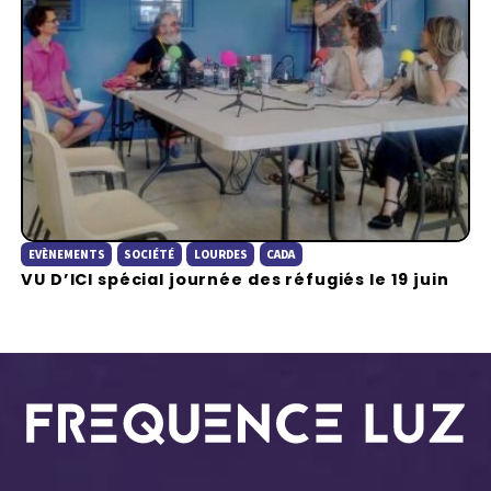
EVÈNEMENTS
SOCIÉTÉ
LOURDES
CADA
VU D’ICI spécial journée des réfugiés le 19 juin