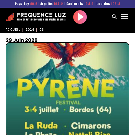
Pays Toy
99.6
|
Argelès
104.2
|
Cauterets
104.9
|
Lourdes
103.4
Play
ACCUEIL
|
2026
|
06
29 Juin 2026