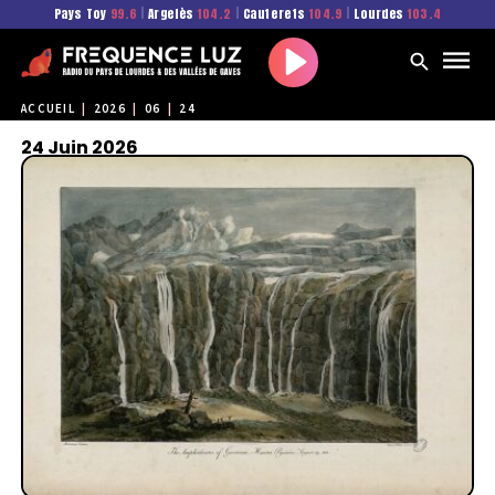
Pays Toy
99.6
|
Argelès
104.2
|
Cauterets
104.9
|
Lourdes
103.4
Play
ACCUEIL
|
2026
|
06
|
24
24 Juin 2026