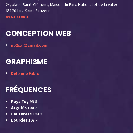
24, place Saint-Clément, Maison du Parc National et de la Vallée
65120 Luz-Saint-Sauveur
09 63 23 08 31
CONCEPTION WEB
no2pxl@gmail.com
GRAPHISME
Delphine Fabro
FRÉQUENCES
Pays Toy
99.6
Argelès
104.2
Cauterets
104.9
Lourdes
103.4