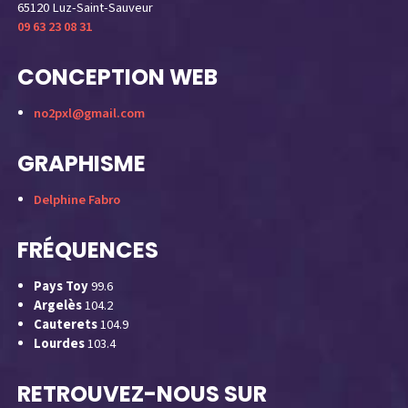
65120 Luz-Saint-Sauveur
09 63 23 08 31
CONCEPTION WEB
no2pxl@gmail.com
GRAPHISME
Delphine Fabro
FRÉQUENCES
Pays Toy
99.6
Argelès
104.2
Cauterets
104.9
Lourdes
103.4
RETROUVEZ-NOUS SUR