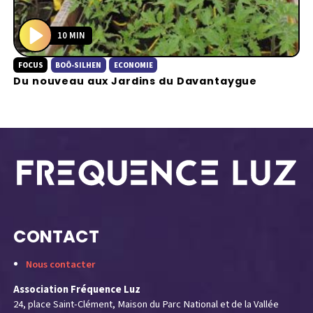
10 MIN
P
FOCUS
BOÔ-SILHEN
ECONOMIE
l
Du nouveau aux Jardins du Davantaygue
a
y
CONTACT
Nous contacter
Association Fréquence Luz
24, place Saint-Clément, Maison du Parc National et de la Vallée