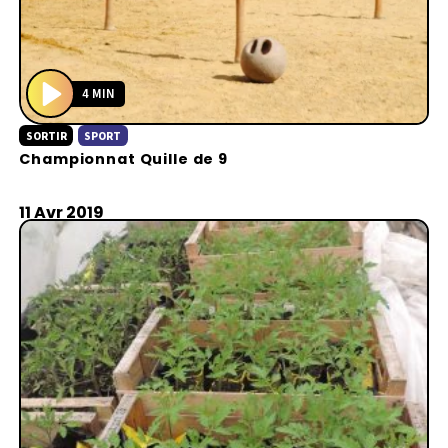
4 MIN
P
SORTIR
SPORT
l
Championnat Quille de 9
a
y
11 Avr 2019