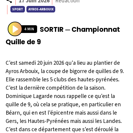
17 Juin 2026
Rédaction
SPORT
AYROS-ARBOUIX
SORTIR
Championnat
—
4 MIN
P
Quille de 9
l
a
y
C'est samedi 20 juin 2026 qu'a lieu au plantier de
Ayros Arbouix, la coupe de bigorre de quilles de 9.
Elle rassemble les 5 clubs des hautes-pyrénées.
C'est la dernière compétition de la saison.
Dominique Lagarde nous rappelle ce qu'est la
quille de 9, où cela se pratique, en particulier en
Béarn, qui en est l'épicentre mais aussi dans le
Gers, les Hautes-Pyrénées mais aussi les Landes.
C'est dans ce département que s'est déroulé la