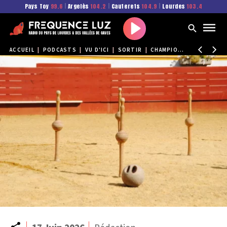
Pays Toy
99.6
|
Argelès
104.2
|
Cauterets
104.9
|
Lourdes
103.4
Play
ACCUEIL
|
PODCASTS
|
VU D'ICI
|
SORTIR
|
CHAMPIONNAT QUILLE DE 9
Partager