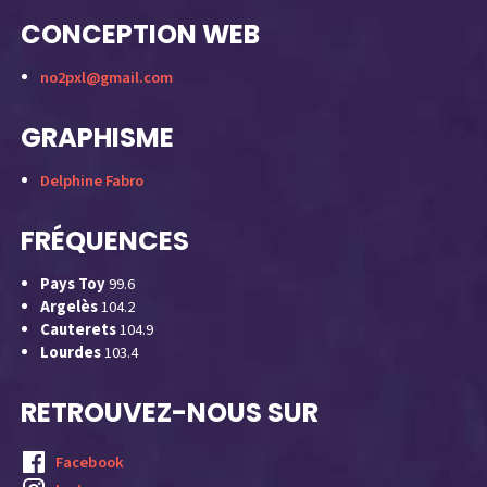
CONCEPTION WEB
no2pxl@gmail.com
GRAPHISME
Delphine Fabro
FRÉQUENCES
Pays Toy
99.6
Argelès
104.2
Cauterets
104.9
Lourdes
103.4
RETROUVEZ-NOUS SUR
Facebook