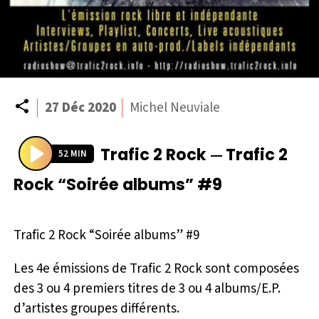
Partager
27 Déc 2020
Michel Neuviale
Trafic 2 Rock
Trafic 2
—
52 MIN
P
Rock “Soirée albums” #9
l
a
y
Trafic 2 Rock “Soirée albums” #9
Les 4e émissions de Trafic 2 Rock sont composées
des 3 ou 4 premiers titres de 3 ou 4 albums/E.P.
d’artistes groupes différents.