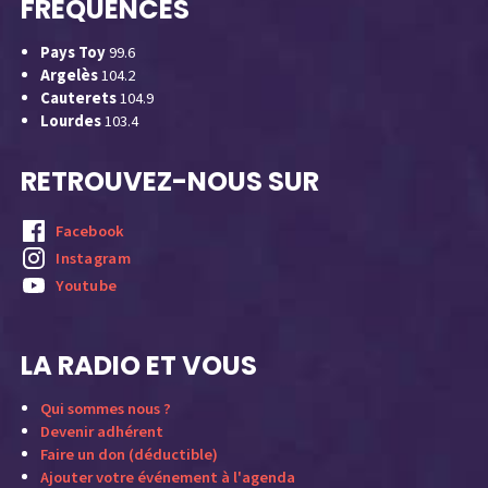
FRÉQUENCES
Pays Toy
99.6
Argelès
104.2
Cauterets
104.9
Lourdes
103.4
RETROUVEZ-NOUS SUR
Facebook
Instagram
Youtube
LA RADIO ET VOUS
Qui sommes nous ?
Devenir adhérent
Faire un don (déductible)
Ajouter votre événement à l'agenda