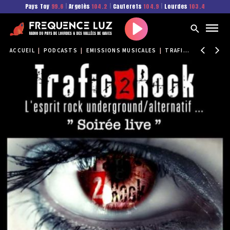
Pays Toy
99.6
|
Argelès
104.2
|
Cauterets
104.9
|
Lourdes
103.4
Play
ACCUEIL
|
PODCASTS
|
EMISSIONS MUSICALES
|
TRAFIC 2 ROCK
|
TR