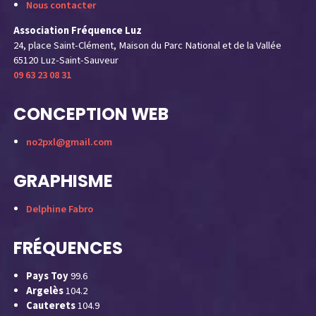
Nous contacter
Association Fréquence Luz
24, place Saint-Clément, Maison du Parc National et de la Vallée
65120 Luz-Saint-Sauveur
09 63 23 08 31
CONCEPTION WEB
no2pxl@gmail.com
GRAPHISME
Delphine Fabro
FRÉQUENCES
Pays Toy
99.6
Argelès
104.2
Cauterets
104.9