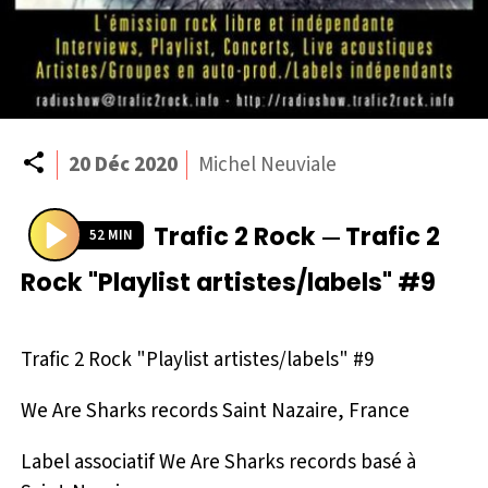
Partager
20 Déc 2020
Michel Neuviale
Trafic 2 Rock
Trafic 2
—
52 MIN
P
Rock "Playlist artistes/labels" #9
l
a
y
Trafic 2 Rock "Playlist artistes/labels" #9
We Are Sharks records Saint Nazaire, France
Label associatif We Are Sharks records basé à