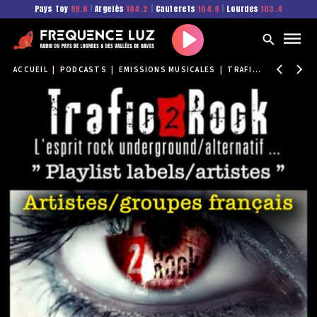
Pays Toy
99.6
|
Argelès
104.2
|
Cauterets
104.9
|
Lourdes
103.4
Play
ACCUEIL
|
PODCASTS
|
EMISSIONS MUSICALES
|
TRAFIC 2 ROCK
|
TR