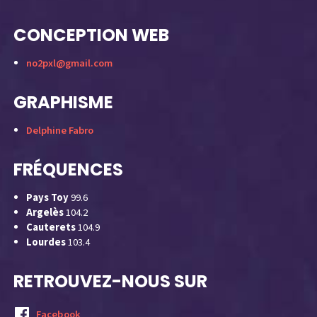
CONCEPTION WEB
no2pxl@gmail.com
GRAPHISME
Delphine Fabro
FRÉQUENCES
Pays Toy
99.6
Argelès
104.2
Cauterets
104.9
Lourdes
103.4
RETROUVEZ-NOUS SUR
Facebook