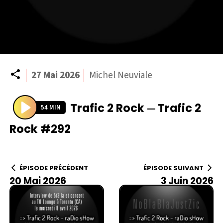
Partager
27 Mai 2026
Michel Neuviale
Trafic 2 Rock
Trafic 2
—
54 MIN
P
Rock #292
l
a
y
ÉPISODE PRÉCÉDENT
ÉPISODE SUIVANT
20 Mai 2026
3 Juin 2026