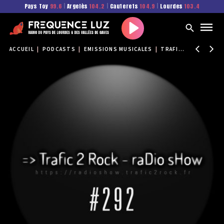
Pays Toy
99.6
|
Argelès
104.2
|
Cauterets
104.9
|
Lourdes
103.4
Play
ACCUEIL
|
PODCASTS
|
EMISSIONS MUSICALES
|
TRAFIC 2 ROCK
|
TR