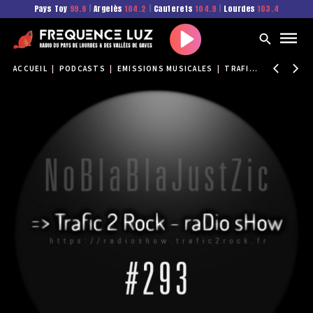
Pays Toy
99.6
|
Argelès
104.2
|
Cauterets
104.9
|
Lourdes
103.4
Play
ACCUEIL
|
PODCASTS
|
EMISSIONS MUSICALES
|
TRAFIC 2 ROCK
|
TR