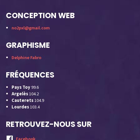
CONCEPTION WEB
no2pxl@gmail.com
GRAPHISME
Delphine Fabro
FRÉQUENCES
Pays Toy
99.6
Argelès
104.2
Cauterets
104.9
Lourdes
103.4
RETROUVEZ-NOUS SUR
Facebook