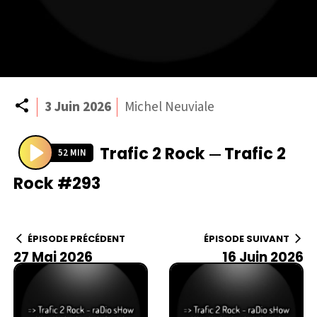
Partager
3 Juin 2026
Michel Neuviale
Trafic 2 Rock
Trafic 2
—
52 MIN
P
Rock #293
l
a
y
ÉPISODE PRÉCÉDENT
ÉPISODE SUIVANT
27 Mai 2026
16 Juin 2026