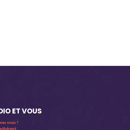
DIO ET VOUS
mes nous ?
 adhérent