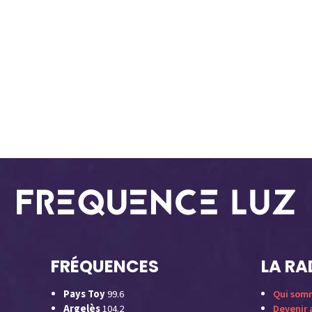
FRÉQUENCES
LA RA
Pays Toy
99.6
Qui som
Argelès
104.2
Devenir