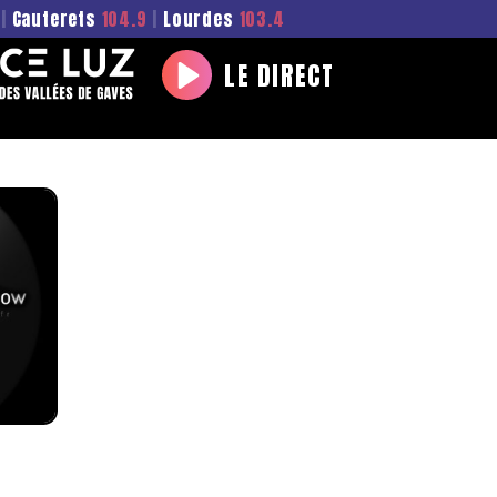
|
Cauterets
104.9
|
Lourdes
103.4
LE DIRECT
Play