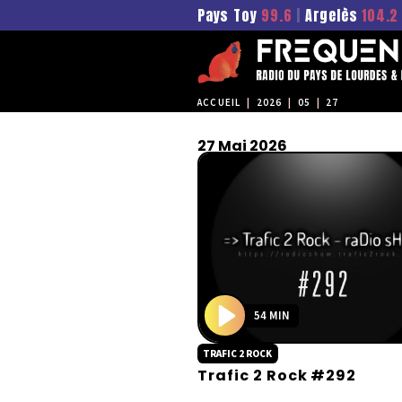
Pays Toy
99.6
|
Argelès
104.2
ACCUEIL
|
2026
|
05
|
27
27 Mai 2026
54 MIN
P
TRAFIC 2 ROCK
l
Trafic 2 Rock #292
a
y