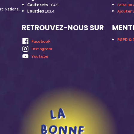
Cauterets
104.9
Faire un
rc National
Lourdes
103.4
Ajouter 
RETROUVEZ-NOUS SUR
MENTI
RGPD & D
Facebook
Instagram
Youtube