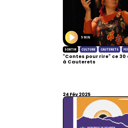
9 MIN
P
SORTIR
CULTURE
CAUTERETS
FE
l
"Contes pour rire" ce 30 
a
à Cauterets
y
24 Fév 2025