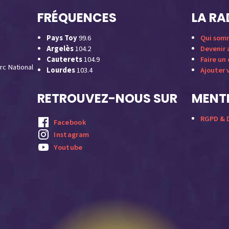
FRÉQUENCES
LA RA
Pays Toy
99.6
Qui som
Argelès
104.2
Devenir
Cauterets
104.9
Faire un
rc National
Lourdes
103.4
Ajouter 
RETROUVEZ-NOUS SUR
MENTI
RGPD & D
Facebook
Instagram
Youtube