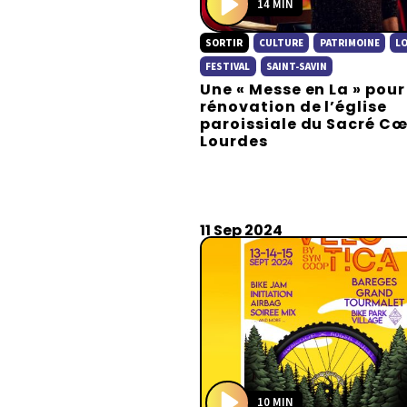
14 MIN
P
SORTIR
CULTURE
PATRIMOINE
L
l
a
FESTIVAL
SAINT-SAVIN
Une « Messe en La » pour
y
rénovation de l’église
paroissiale du Sacré Cœ
Lourdes
11 Sep 2024
10 MIN