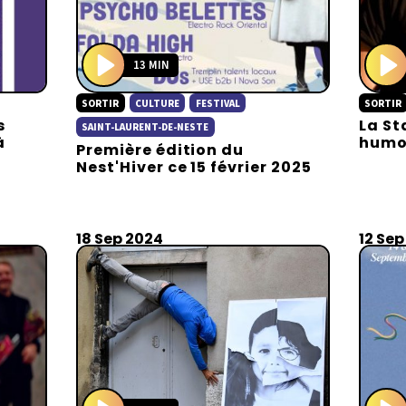
13 MIN
P
P
SORTIR
CULTURE
FESTIVAL
SORTIR
l
l
s
La St
a
a
SAINT-LAURENT-DE-NESTE
à
humo
Première édition du
y
y
Nest'Hiver ce 15 février 2025
18 Sep 2024
12 Sep