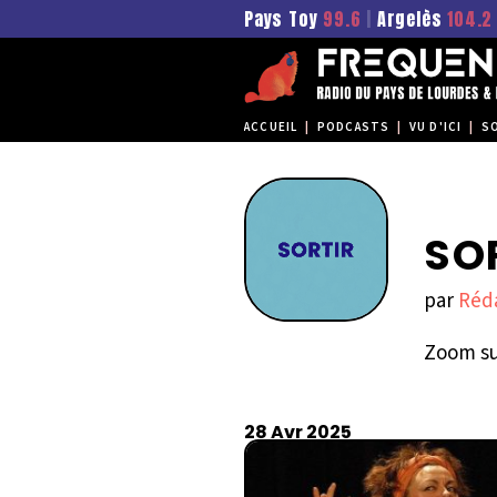
Pays Toy
99.6
|
Argelès
104.2
ACCUEIL
|
PODCASTS
|
VU D'ICI
|
S
SO
par
Réd
Zoom sur
28 Avr 2025