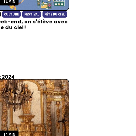
12 MIN
CULTURE
FESTIVAL
FÊTE DU CIEL
ek-end, on s'élève avec
te du ciel!
t 2024
14 MIN