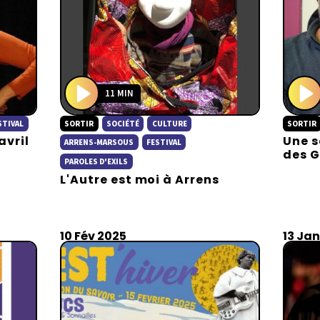
11 MIN
P
P
STIVAL
SORTIR
SOCIÉTÉ
CULTURE
SORTIR
l
l
avril
Une s
a
a
ARRENS-MARSOUS
FESTIVAL
des 
y
y
PAROLES D'EXILS
L'Autre est moi à Arrens
10 Fév 2025
13 Ja