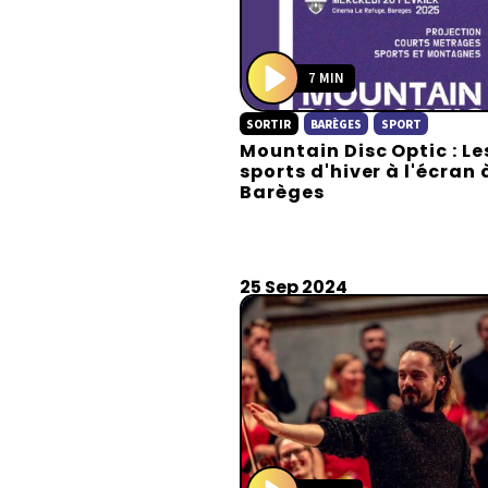
7 MIN
P
SORTIR
BARÈGES
SPORT
l
Mountain Disc Optic : Le
a
sports d'hiver à l'écran 
y
Barèges
25 Sep 2024