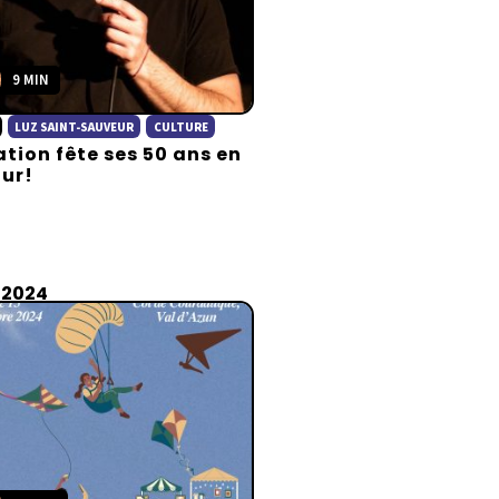
9 MIN
LUZ SAINT-SAUVEUR
CULTURE
ation fête ses 50 ans en
ur!
 2024