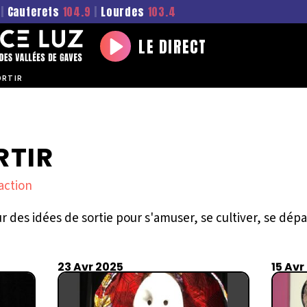
|
Cauterets
104.9
|
Lourdes
103.4
LE DIRECT
Play
ORTIR
RTIR
action
 des idées de sortie pour s'amuser, se cultiver, se dépay
23 Avr 2025
15 Avr