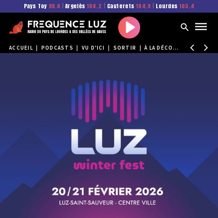
Pays Toy
99.6
|
Argelès
104.2
|
Cauterets
104.9
|
Lourdes
103.4
Play
ACCUEIL
|
PODCASTS
|
VU D'ICI
|
SORTIR
|
À LA DÉCOUVERTE DU WINTER FEST, L'ÉVÉNEMENT DE L'HIVER