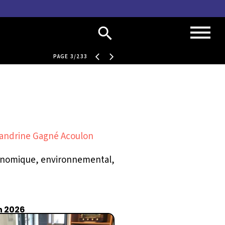
PAGE 3/233
andrine Gagné Acoulon
conomique, environnemental,
n 2026