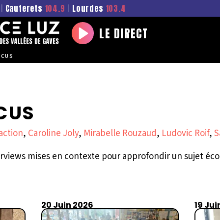
|
Cauterets
104.9
|
Lourdes
103.4
LE DIRECT
Play
OCUS
CUS
action
,
Caroline Joly
,
Mirabelle Rouzaud
,
Ludovic Roif
,
S
erviews mises en contexte pour approfondir un sujet é
20 Juin 2026
19 Jui