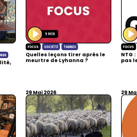
9 MIN
P
P
FOCUS
SOCIÉTÉ
TARBES
FOCUS
l
l
Quelles leçons tirer après le
NTG :
a
a
ONDE
meurtre de Lyhanna ?
pas l
lité,
y
y
29 Mai 2026
29 Ma