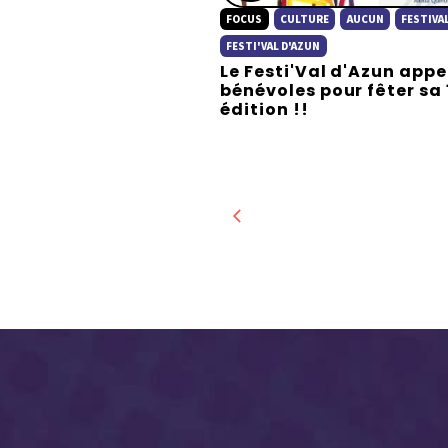
P
FOCUS
CULTURE
AUCUN
FESTIVA
l
a
FESTI'VAL D'AZUN
Le Festi'Val d'Azun appe
y
bénévoles pour fêter sa 
édition !!