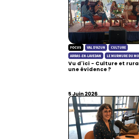
FOCUS
VAL D'AZUN
CULTURE
ARRAS-EN-LAVEDAN
LE MURMURE DU M
Vu d'ici - Culture et rura
une évidence ?
5 Juin 2026