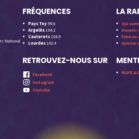
FRÉQUENCES
LA RA
Pays Toy
99.6
Qui som
Argelès
104.2
Devenir
Cauterets
104.9
Faire un
rc National
Lourdes
103.4
Ajouter 
RETROUVEZ-NOUS SUR
MENTI
RGPD & D
Facebook
Instagram
Youtube