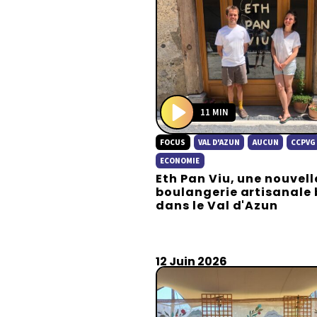
11 MIN
P
FOCUS
VAL D'AZUN
AUCUN
CCPVG
l
a
ECONOMIE
Eth Pan Viu, une nouvell
y
boulangerie artisanale 
dans le Val d'Azun
12 Juin 2026