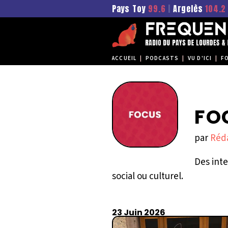
Pays Toy
99.6
|
Argelès
104.2
ACCUEIL
|
PODCASTS
|
VU D'ICI
|
F
FO
par
Réd
Des int
social ou culturel.
23 Juin 2026