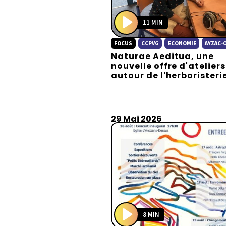
11 MIN
P
FOCUS
CCPVG
ECONOMIE
AYZAC-
l
Naturae Aeditua, une
a
nouvelle offre d'ateliers
y
autour de l'herboristeri
29 Mai 2026
8 MIN