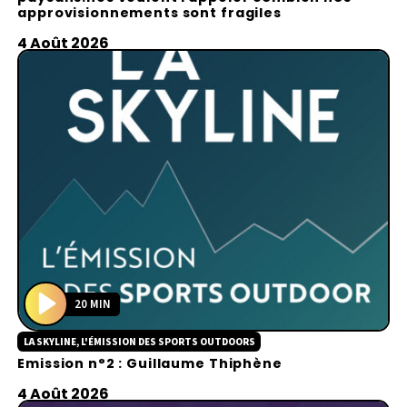
y
approvisionnements sont fragiles
4 Août 2026
20 MIN
P
LA SKYLINE, L'ÉMISSION DES SPORTS OUTDOORS
l
Emission n°2 : Guillaume Thiphène
a
y
4 Août 2026