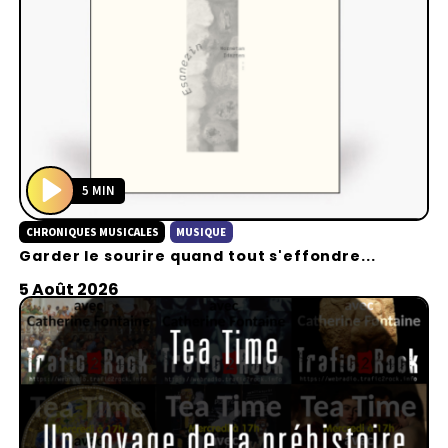
5 MIN
P
CHRONIQUES MUSICALES
MUSIQUE
l
Garder le sourire quand tout s'effondre...
a
y
5 Août 2026