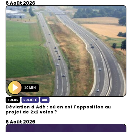
y
6 Août 2026
10 MIN
P
FOCUS
SOCIÉTÉ
ADÉ
l
Déviation d'Adé : où en est l'opposition au
a
projet de 2x2 voies ?
y
6 Août 2026