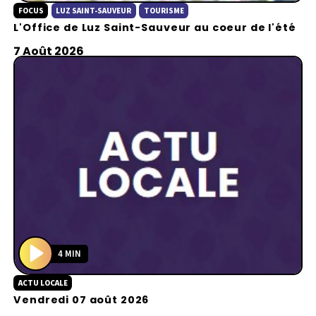
FOCUS
LUZ SAINT-SAUVEUR
TOURISME
l
L'Office de Luz Saint-Sauveur au coeur de l'été
a
y
7 Août 2026
4 MIN
P
ACTU LOCALE
l
Vendredi 07 août 2026
a