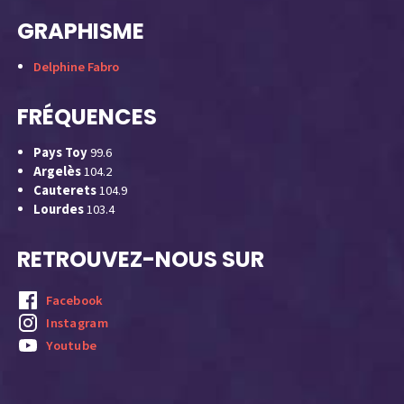
GRAPHISME
Delphine Fabro
FRÉQUENCES
Pays Toy
99.6
Argelès
104.2
Cauterets
104.9
Lourdes
103.4
RETROUVEZ-NOUS SUR
Facebook
Instagram
Youtube