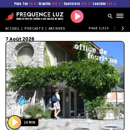
Pays Toy
99.6
|
Argelès
104.2
|
Cauterets
104.9
|
Lourdes
103.4
Play
PAGE 1/323
ACCUEIL
|
PODCASTS
|
ARCHIVES
7 Août 2026
10 MIN
P