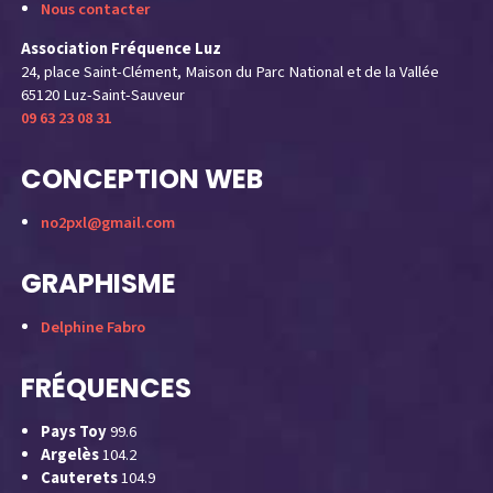
Nous contacter
Association Fréquence Luz
24, place Saint-Clément, Maison du Parc National et de la Vallée
65120 Luz-Saint-Sauveur
09 63 23 08 31
CONCEPTION WEB
no2pxl@gmail.com
GRAPHISME
Delphine Fabro
FRÉQUENCES
Pays Toy
99.6
Argelès
104.2
Cauterets
104.9