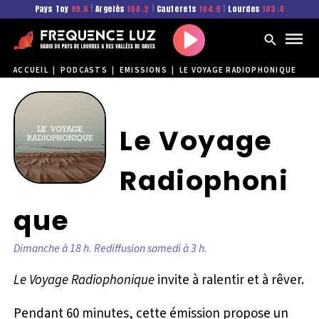
Pays Toy
99.6
|
Argelès
104.2
|
Cauterets
104.9
|
Lourdes
103.4
Play
ACCUEIL
|
PODCASTS
|
EMISSIONS
|
LE VOYAGE RADIOPHONIQUE
Le Voyage
Radiophoni
que
Dimanche à 18 h. Rediffusion samedi à 3 h.
Le Voyage Radiophonique
invite à ralentir et à rêver.
Pendant 60 minutes, cette émission propose un