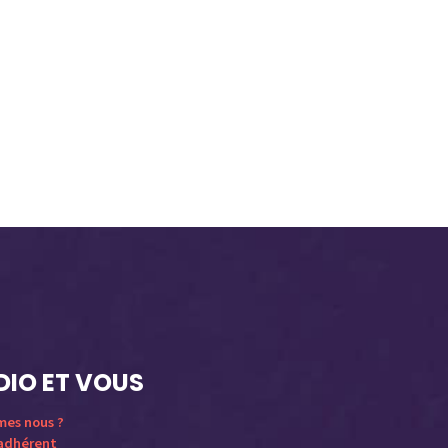
DIO ET VOUS
mes nous ?
 adhérent