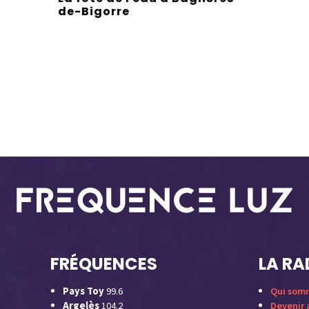
de-Bigorre
FRÉQUENCES
LA RA
Pays Toy
99.6
Qui som
Argelès
104.2
Devenir