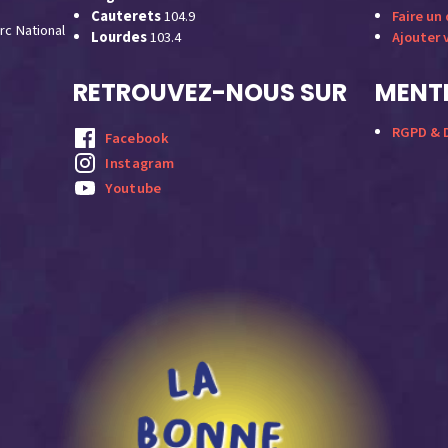
Cauterets
104.9
Faire un
rc National
Lourdes
103.4
Ajouter 
RETROUVEZ-NOUS SUR
MENTI
RGPD & D
Facebook
Instagram
Youtube