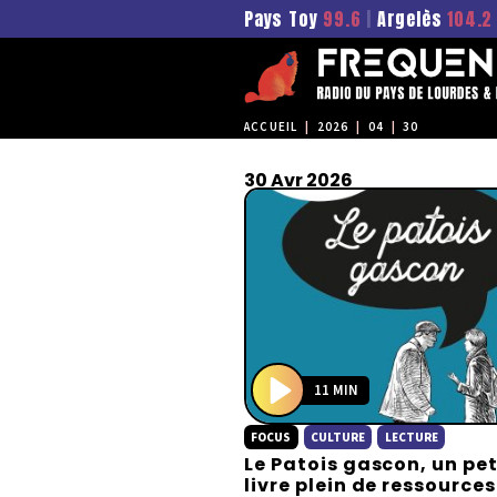
Pays Toy
99.6
|
Argelès
104.2
ACCUEIL
|
2026
|
04
|
30
30 Avr 2026
11 MIN
P
FOCUS
CULTURE
LECTURE
l
Le Patois gascon, un pet
a
livre plein de ressources
y