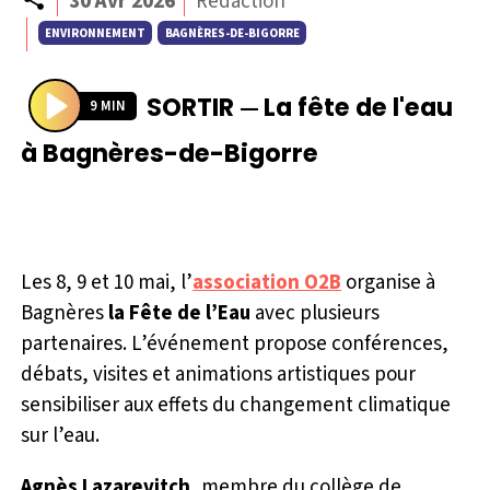
30 Avr 2026
Rédaction
ENVIRONNEMENT
BAGNÈRES-DE-BIGORRE
SORTIR
La fête de l'eau
—
9 MIN
P
à Bagnères-de-Bigorre
l
a
y
Les 8, 9 et 10 mai, l’
association O2B
organise à
Bagnères
la Fête de l’Eau
avec plusieurs
partenaires. L’événement propose conférences,
débats, visites et animations artistiques pour
sensibiliser aux effets du changement climatique
sur l’eau.
Agnès Lazarevitch
, membre du collège de