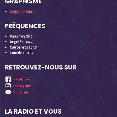
GRAPHISME
Delphine Fabro
FRÉQUENCES
Pays Toy
99.6
Argelès
104.2
Cauterets
104.9
Lourdes
103.4
RETROUVEZ-NOUS SUR
Facebook
Instagram
Youtube
LA RADIO ET VOUS