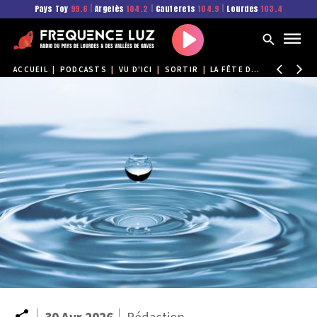
Pays Toy
99.6
|
Argelès
104.2
|
Cauterets
104.9
|
Lourdes
103.4
Play
ACCUEIL
|
PODCASTS
|
VU D'ICI
|
SORTIR
|
LA FÊTE DE L'EAU À BAGNÈRES-DE-BIGORRE
Partager