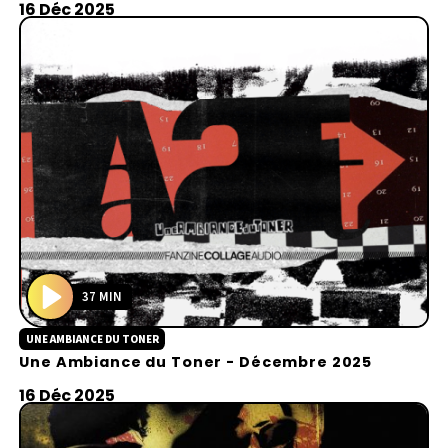
y
16 Déc 2025
37 MIN
P
UNE AMBIANCE DU TONER
l
Une Ambiance du Toner - Décembre 2025
a
y
16 Déc 2025