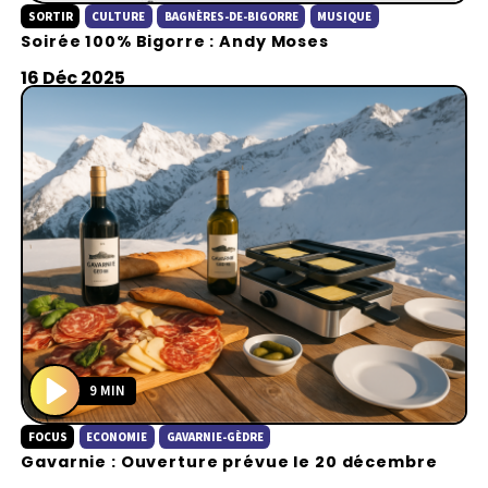
SORTIR
CULTURE
BAGNÈRES-DE-BIGORRE
MUSIQUE
l
Soirée 100% Bigorre : Andy Moses
a
y
16 Déc 2025
9 MIN
P
FOCUS
ECONOMIE
GAVARNIE-GÈDRE
l
Gavarnie : Ouverture prévue le 20 décembre
a