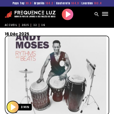
Pays Toy
99.6
|
Argelès
104.2
|
Cauterets
104.9
|
Lourdes
103.4
Play
ACCUEIL
|
2025
|
12
|
16
16 Déc 2025
8 MIN
P