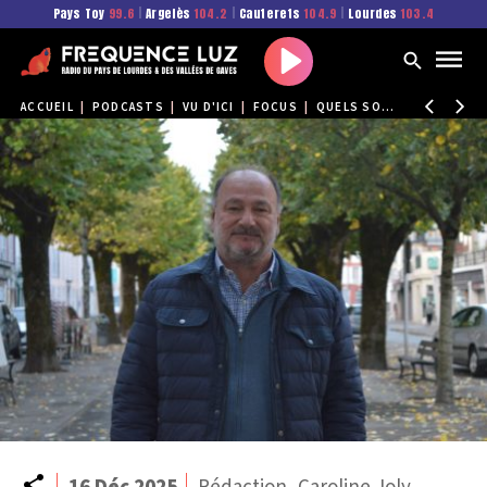
Pays Toy
99.6
|
Argelès
104.2
|
Cauterets
104.9
|
Lourdes
103.4
Play
ACCUEIL
|
PODCASTS
|
VU D'ICI
|
FOCUS
|
QUELS SONT LES PROJETS AU GRAND TOURMALET ?
Partager