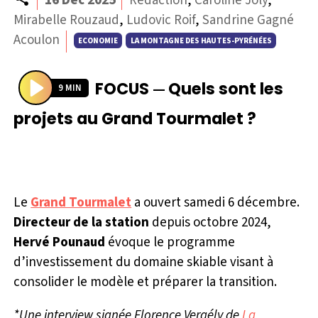
16 Déc 2025
Rédaction
,
Caroline Joly
,
Mirabelle Rouzaud
,
Ludovic Roif
,
Sandrine Gagné
Acoulon
ECONOMIE
LA MONTAGNE DES HAUTES-PYRÉNÉES
FOCUS
Quels sont les
—
9 MIN
P
projets au Grand Tourmalet ?
l
a
y
Le
Grand Tourmalet
a ouvert samedi 6 décembre.
Directeur de la station
depuis octobre 2024,
Hervé Pounaud
évoque le programme
d’investissement du domaine skiable visant à
consolider le modèle et préparer la transition.
*Une interview signée Florence Vergély de
La