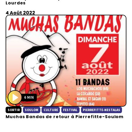
Lourdes
y
4 Août 2022
6 MIN
P
SORTIR
SOULOM
CULTURE
FESTIVAL
PIERREFITTE-NESTALAS
l
Muchas Bandas de retour à Pierrefitte-Soulom
a
y