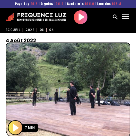
Pays Toy
99.6
|
Argelès
104.2
|
Cauterets
104.9
|
Lourdes
103.4
Play
ACCUEIL
|
2022
|
08
|
04
4 Août 2022
7 MIN
P