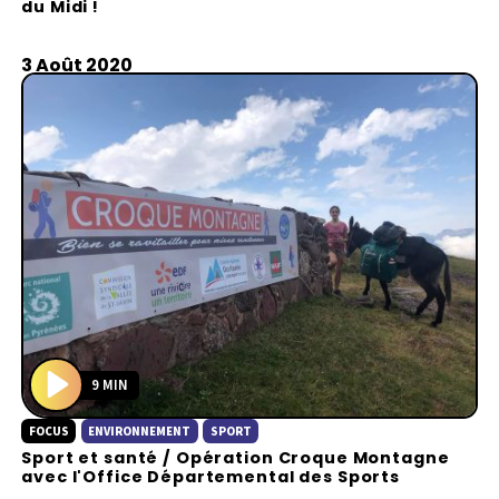
du Midi !
y
3 Août 2020
9 MIN
P
FOCUS
ENVIRONNEMENT
SPORT
l
Sport et santé / Opération Croque Montagne
a
avec l'Office Départemental des Sports
y