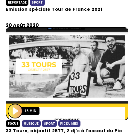
REPORTAGE
SPORT
l
Emission spéciale Tour de France 2021
a
y
20 Août 2020
15 MIN
P
FOCUS
MUSIQUE
SPORT
PIC DU MIDI
l
33 Tours, objectif 2877, 2 dj's à l'assaut du Pic
a