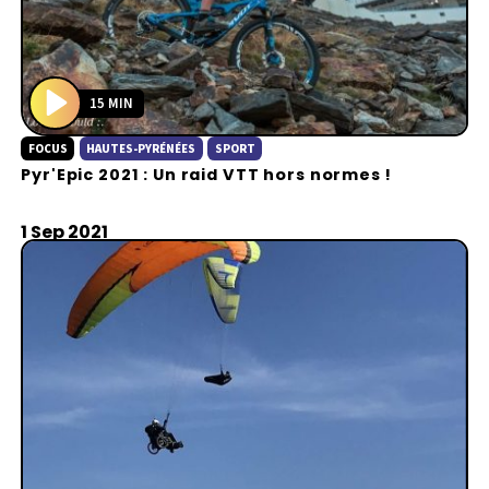
15 MIN
P
FOCUS
HAUTES-PYRÉNÉES
SPORT
l
Pyr'Epic 2021 : Un raid VTT hors normes !
a
y
1 Sep 2021