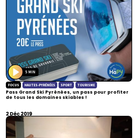
5 MIN
P
FOCUS
HAUTES-PYRÉNÉES
SPORT
TOURISME
l
Pass Grand Ski Pyrénées, un pass pour profiter
a
de tous les domaines skiables !
y
2 Déc 2019