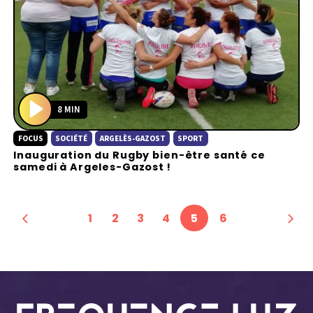
8 MIN
P
FOCUS
SOCIÉTÉ
ARGELÈS-GAZOST
SPORT
l
Inauguration du Rugby bien-être santé ce
a
samedi à Argeles-Gazost !
y
1
2
3
4
5
6