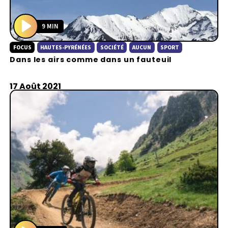
9 MIN
P
FOCUS
HAUTES-PYRÉNÉES
SOCIÉTÉ
AUCUN
SPORT
l
Dans les airs comme dans un fauteuil
a
y
17 Août 2021