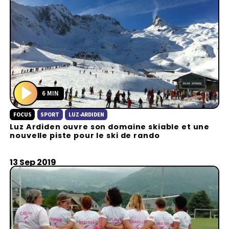
6 MIN
P
FOCUS
SPORT
LUZ-ARDIDEN
l
Luz Ardiden ouvre son domaine skiable et une
a
nouvelle piste pour le ski de rando
y
13 Sep 2019