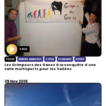
9 MIN
P
FOCUS
ARRENS-MARSOUS
CCPVG
ECONOMIE
SPORT
l
Les Grimpeurs des Gaves à la conquête d'une
a
salle multisports pour les Vallées
y
29 Nov 2019