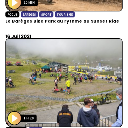
20 MIN
P
FOCUS
BARÈGES
SPORT
TOURISME
l
Le Barèges Bike Park au rythme du Sunset Ride
a
y
16 Juil 2021
1 H 20
P