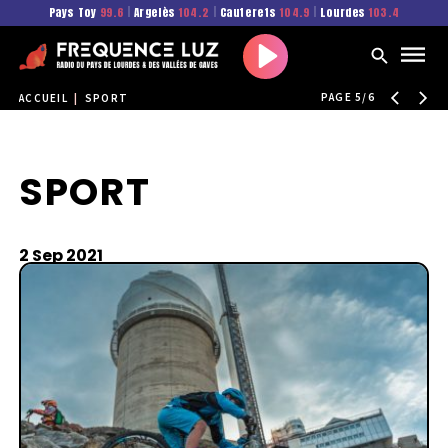
Pays Toy
99.6
|
Argelès
104.2
|
Cauterets
104.9
|
Lourdes
103.4
Play
PAGE 5/6
ACCUEIL
|
SPORT
SPORT
2 Sep 2021