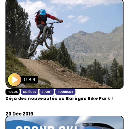
14 MIN
P
FOCUS
BARÈGES
SPORT
TOURISME
l
Déjà des nouveautés au Barèges Bike Park !
a
y
20 Déc 2019