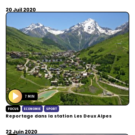
20 Juil 2020
7 MIN
P
FOCUS
ECONOMIE
SPORT
l
Reportage dans la station Les Deux Alpes
a
y
22 Juin 2020