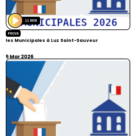
11 MIN
P
FOCUS
l
les Municipales à Luz Saint-Sauveur
a
y
5 Mar 2026