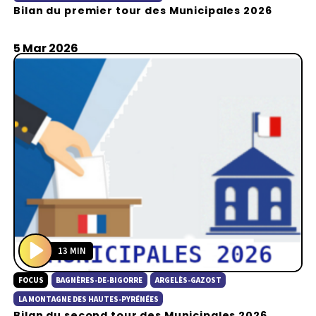
Bilan du premier tour des Municipales 2026
y
5 Mar 2026
13 MIN
P
FOCUS
BAGNÈRES-DE-BIGORRE
ARGELÈS-GAZOST
l
a
LA MONTAGNE DES HAUTES-PYRÉNÉES
Bilan du second tour des Municipales 2026