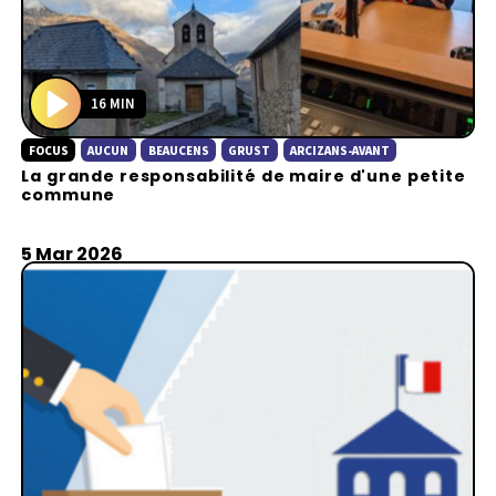
16 MIN
P
FOCUS
AUCUN
BEAUCENS
GRUST
ARCIZANS-AVANT
l
La grande responsabilité de maire d'une petite
a
commune
y
5 Mar 2026