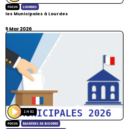
P
FOCUS
LOURDES
l
les Municipales à Lourdes
a
y
5 Mar 2026
1 H 01
P
FOCUS
BAGNÈRES-DE-BIGORRE
l