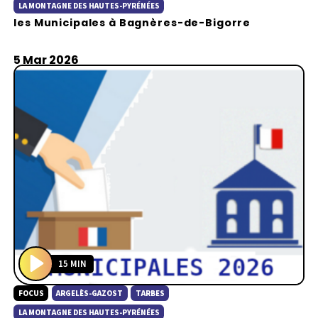
a
LA MONTAGNE DES HAUTES-PYRÉNÉES
les Municipales à Bagnères-de-Bigorre
y
5 Mar 2026
15 MIN
P
FOCUS
ARGELÈS-GAZOST
TARBES
l
a
LA MONTAGNE DES HAUTES-PYRÉNÉES