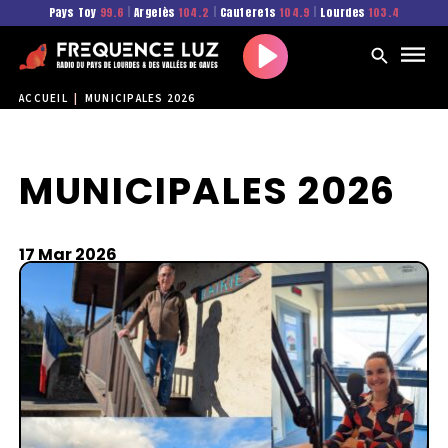
Pays Toy
99.6
|
Argelès
104.2
|
Cauterets
104.9
|
Lourdes
103.4
Play
ACCUEIL
|
MUNICIPALES 2026
MUNICIPALES 2026
17 Mar 2026