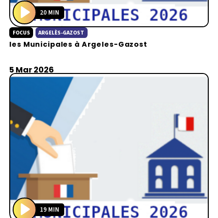
20 MIN
P
FOCUS
ARGELÈS-GAZOST
l
les Municipales à Argeles-Gazost
a
y
5 Mar 2026
19 MIN