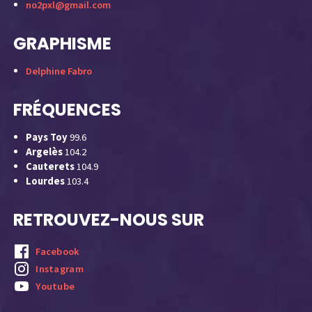
no2pxl@gmail.com
GRAPHISME
Delphine Fabro
FRÉQUENCES
Pays Toy
99.6
Argelès
104.2
Cauterets
104.9
Lourdes
103.4
RETROUVEZ-NOUS SUR
Facebook
Instagram
Youtube