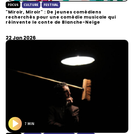
FOCUS
CULTURE
FESTIVAL
l
"Miroir, Miroir" : De jeunes comédiens
a
recherchés pour une comédie musicale qui
y
réinvente le conte de Blanche-Neige
22 Jan 2026
7 MIN
P