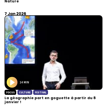
Nature
y
7 Jan 2026
14 MIN
P
FOCUS
CULTURE
FESTIVAL
l
La géographie part en goguette à partir du 8
a
janvier !
y