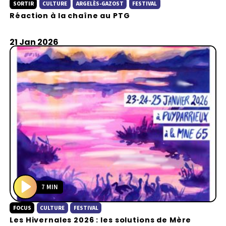
SORTIR
CULTURE
ARGELÈS-GAZOST
FESTIVAL
l
Réaction à la chaîne au PTG
a
y
21 Jan 2026
7 MIN
P
FOCUS
CULTURE
FESTIVAL
l
Les Hivernales 2026 : les solutions de Mère
a