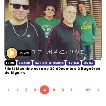
15 MIN
P
FOCUS
CULTURE
BAGNÈRES-DE-BIGORRE
FESTIVAL
BIG BAG
l
Flintt Machine sera ce 20 décembre à Bagnères
a
de Bigorre
y
1
2
3
4
5
6
7
…
55