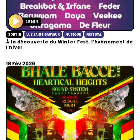
19 MIN
P
SORTIR
LUZ SAINT-SAUVEUR
MUSIQUE
FESTIVAL
l
À la découverte du Winter Fest, l'événement de
a
l'hiver
y
18 Fév 2026