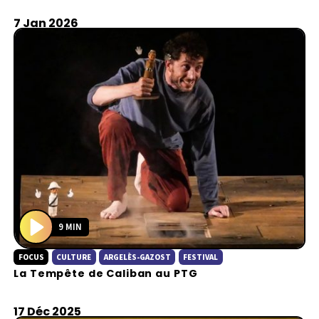
7 Jan 2026
9 MIN
P
FOCUS
CULTURE
ARGELÈS-GAZOST
FESTIVAL
l
La Tempête de Caliban au PTG
a
y
17 Déc 2025