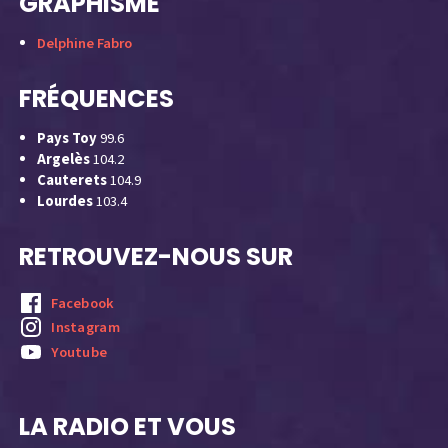
GRAPHISME
Delphine Fabro
FRÉQUENCES
Pays Toy
99.6
Argelès
104.2
Cauterets
104.9
Lourdes
103.4
RETROUVEZ-NOUS SUR
Facebook
Instagram
Youtube
LA RADIO ET VOUS