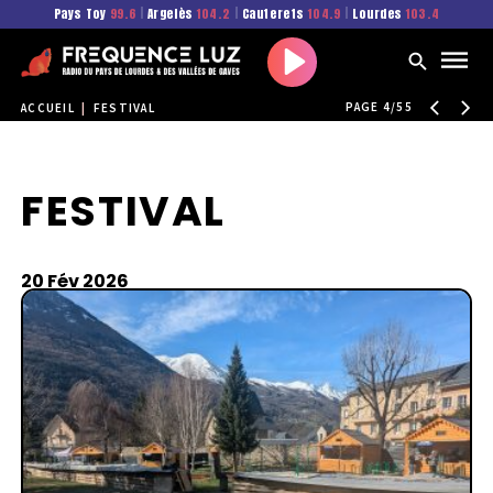
Pays Toy
99.6
|
Argelès
104.2
|
Cauterets
104.9
|
Lourdes
103.4
Play
PAGE 4/55
ACCUEIL
|
FESTIVAL
FESTIVAL
20 Fév 2026