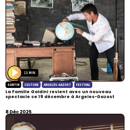
13 MIN
P
SORTIR
CULTURE
ARGELÈS-GAZOST
FESTIVAL
l
La Famille Goldini revient avec un nouveau
a
spectacle ce 19 décembre à Argeles-Gazost
y
8 Déc 2025