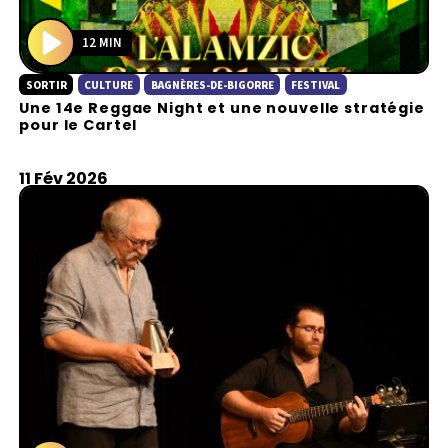
12 MIN
P
SORTIR
CULTURE
BAGNÈRES-DE-BIGORRE
FESTIVAL
l
Une 14e Reggae Night et une nouvelle stratégie
a
pour le Cartel
y
11 Fév 2026