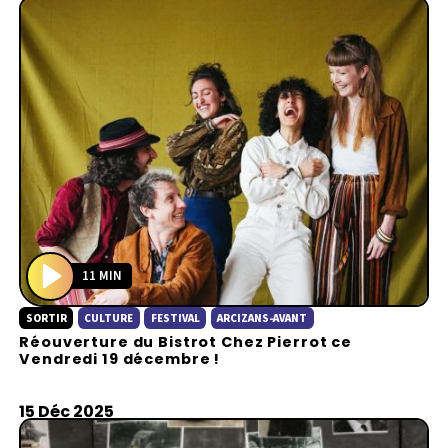
11 MIN
P
SORTIR
CULTURE
FESTIVAL
ARCIZANS-AVANT
l
Réouverture du Bistrot Chez Pierrot ce
a
Vendredi 19 décembre !
y
15 Déc 2025