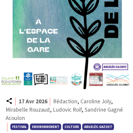
Partager
17 Avr 2026
Rédaction
,
Caroline Joly
,
Mirabelle Rouzaud
,
Ludovic Roif
,
Sandrine Gagné
Acoulon
FESTIVAL
ENVIRONNEMENT
CULTURE
ARGELÈS-GAZOST