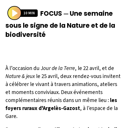
FOCUS
Une semaine
—
10 MIN
P
sous le signe de la Nature et de la
l
biodiversité
a
y
À l’occasion du J
our de la Terre
, le 22 avril, et de
Nature & jeux
le 25 avril, deux rendez-vous invitent
à célébrer le vivant à travers animations, ateliers
et moments conviviaux. Deux événements
complémentaires réunis dans un même lieu :
les
foyers ruraux d'Argelès-Gazost
, à l'espace de la
Gare.