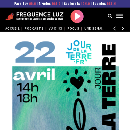
Pays Toy
99.6
|
Argelès
104.2
|
Cauterets
104.9
|
Lourdes
103.4
Play
ACCUEIL
|
PODCASTS
|
VU D'ICI
|
FOCUS
|
UNE SEMAINE SOUS LE SIGNE DE LA NATURE ET DE LA BIODIVERSITÉ