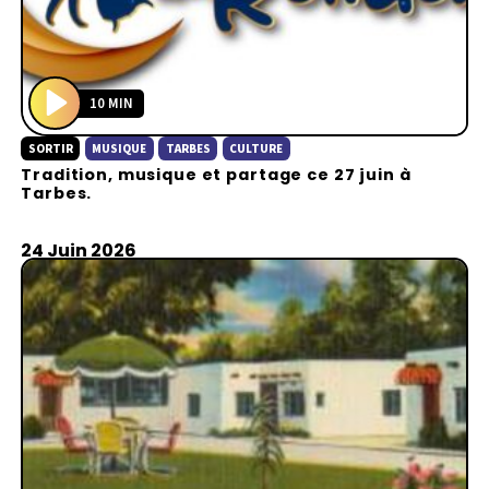
10 MIN
P
SORTIR
MUSIQUE
TARBES
CULTURE
l
Tradition, musique et partage ce 27 juin à
a
Tarbes.
y
24 Juin 2026