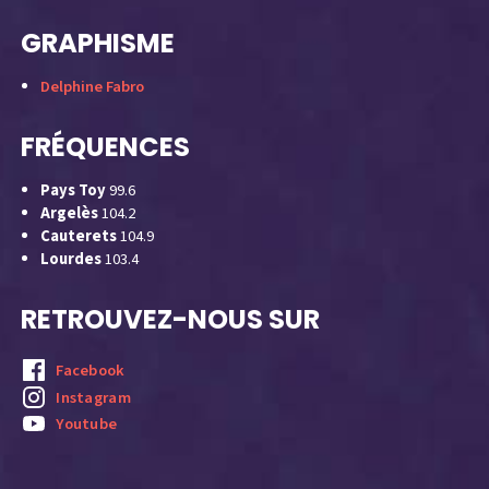
GRAPHISME
Delphine Fabro
FRÉQUENCES
Pays Toy
99.6
Argelès
104.2
Cauterets
104.9
Lourdes
103.4
RETROUVEZ-NOUS SUR
Facebook
Instagram
Youtube