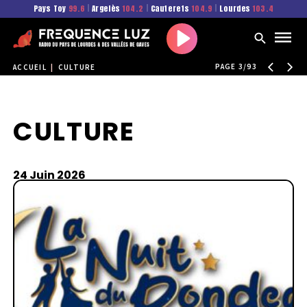
Pays Toy
99.6
|
Argelès
104.2
|
Cauterets
104.9
|
Lourdes
103.4
Play
PAGE 3/93
ACCUEIL
|
CULTURE
CULTURE
24 Juin 2026