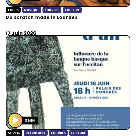
P
FOCUS
MUSIQUE
LOURDES
CULTURE
l
Du scratch made in Lourdes
a
y
17 Juin 2026
8 MIN
P
SORTIR
PATRIMOINE
LOURDES
CULTURE
l