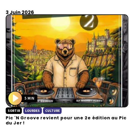
y
3 Juin 2026
5 MIN
P
SORTIR
LOURDES
CULTURE
l
Pic 'N Groove revient pour une 2e édition au Pic
a
du Jer !
y