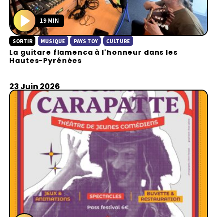
19 MIN
P
SORTIR
MUSIQUE
PAYS TOY
CULTURE
l
La guitare flamenca à l'honneur dans les
a
Hautes-Pyrénées
y
23 Juin 2026