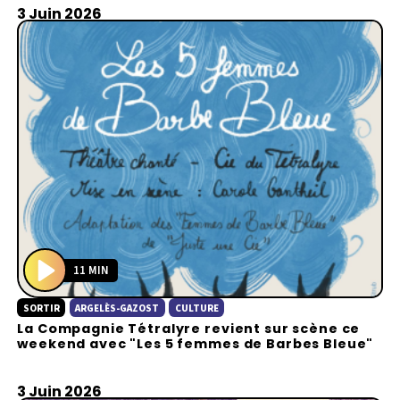
3 Juin 2026
11 MIN
P
SORTIR
ARGELÈS-GAZOST
CULTURE
l
La Compagnie Tétralyre revient sur scène ce
a
weekend avec "Les 5 femmes de Barbes Bleue"
y
3 Juin 2026