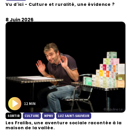
Vu d'ici - Culture et ruralité, une évidence ?
8 Juin 2026
12 MIN
P
SORTIR
CULTURE
MPNV
LUZ SAINT-SAUVEUR
l
Les Fralibs, une aventure sociale racontée à la
a
maison de la vallée.