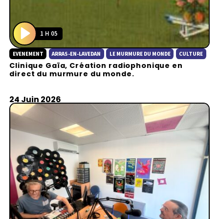
1 H 05
P
EVENEMENT
ARRAS-EN-LAVEDAN
LE MURMURE DU MONDE
CULTURE
l
Clinique Gaïa, Création radiophonique en
a
direct du murmure du monde.
y
24 Juin 2026