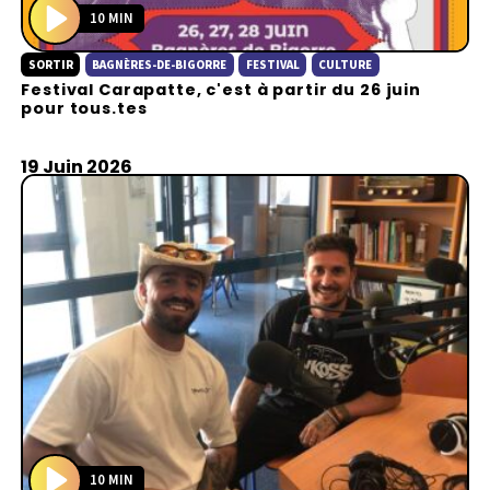
10 MIN
P
SORTIR
BAGNÈRES-DE-BIGORRE
FESTIVAL
CULTURE
l
Festival Carapatte, c'est à partir du 26 juin
a
pour tous.tes
y
19 Juin 2026
10 MIN