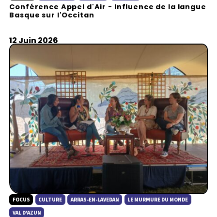
Conférence Appel d'Air - Influence de la langue
a
Basque sur l'Occitan
y
12 Juin 2026
FOCUS
CULTURE
ARRAS-EN-LAVEDAN
LE MURMURE DU MONDE
VAL D'AZUN