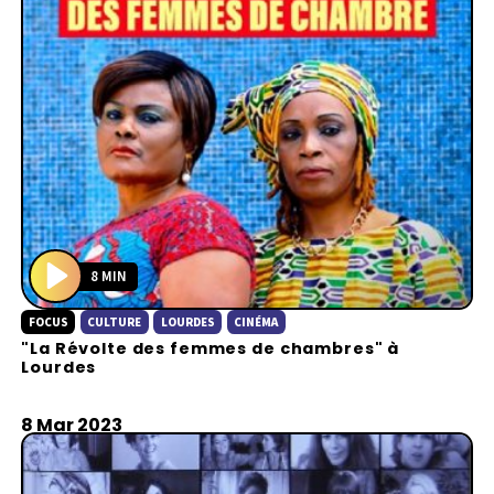
8 MIN
P
FOCUS
CULTURE
LOURDES
CINÉMA
l
"La Révolte des femmes de chambres" à
a
Lourdes
y
8 Mar 2023