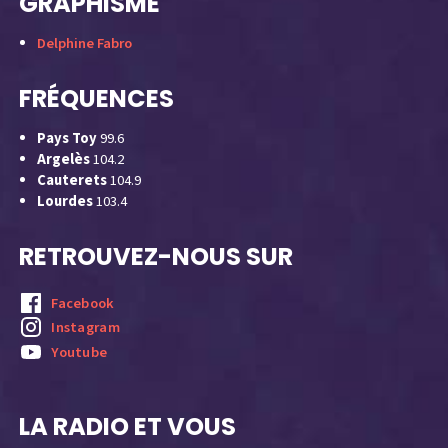
GRAPHISME
Delphine Fabro
FRÉQUENCES
Pays Toy
99.6
Argelès
104.2
Cauterets
104.9
Lourdes
103.4
RETROUVEZ-NOUS SUR
Facebook
Instagram
Youtube
LA RADIO ET VOUS