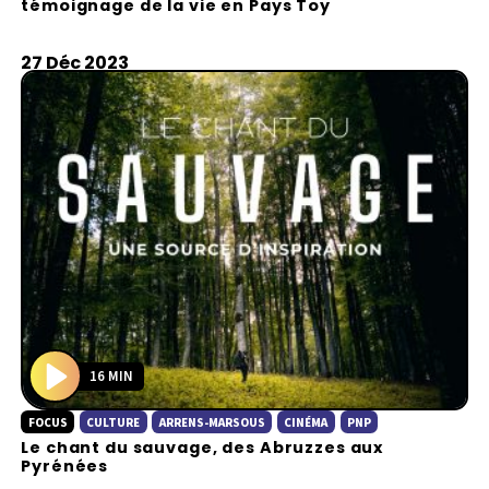
témoignage de la vie en Pays Toy
y
27 Déc 2023
16 MIN
P
FOCUS
CULTURE
ARRENS-MARSOUS
CINÉMA
PNP
l
Le chant du sauvage, des Abruzzes aux
a
Pyrénées
y