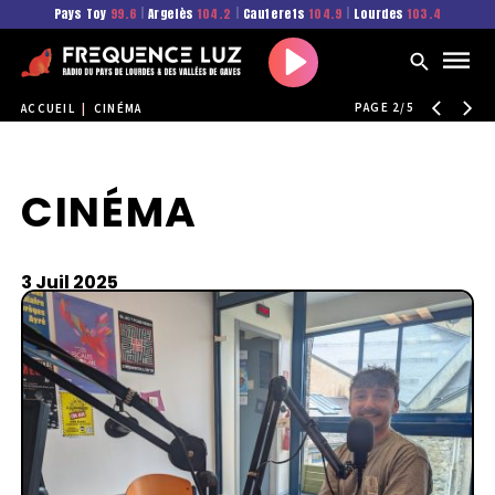
Pays Toy
99.6
|
Argelès
104.2
|
Cauterets
104.9
|
Lourdes
103.4
Play
PAGE 2/5
ACCUEIL
|
CINÉMA
CINÉMA
3 Juil 2025