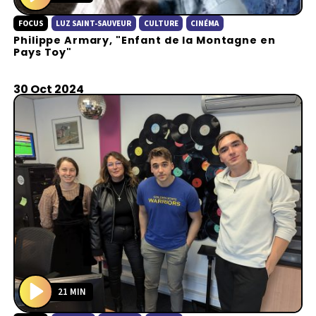
P
FOCUS
LUZ SAINT-SAUVEUR
CULTURE
CINÉMA
l
Philippe Armary, "Enfant de la Montagne en
a
Pays Toy"
y
30 Oct 2024
21 MIN
P