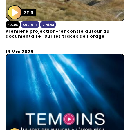
9 MIN
P
FOCUS
CULTURE
CINÉMA
l
Première projection-rencontre autour du
a
documentaire "Sur les traces de l'orage"
y
19 Mai 2025