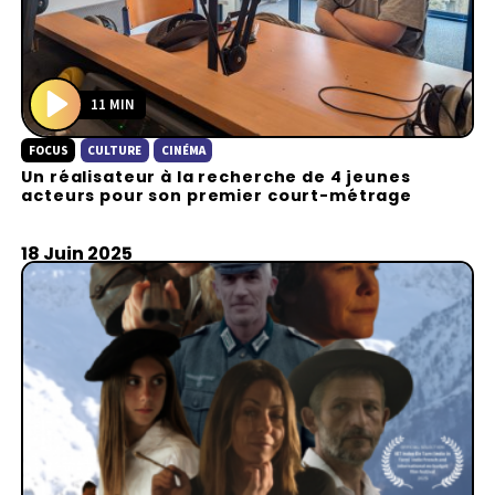
11 MIN
P
FOCUS
CULTURE
CINÉMA
l
Un réalisateur à la recherche de 4 jeunes
a
acteurs pour son premier court-métrage
y
18 Juin 2025