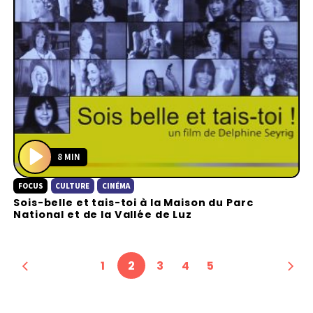
8 MIN
P
FOCUS
CULTURE
CINÉMA
l
Sois-belle et tais-toi à la Maison du Parc
a
National et de la Vallée de Luz
y
1
2
3
4
5