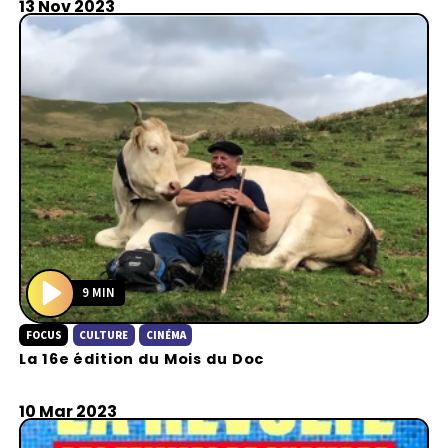
13 Nov 2023
9 MIN
P
FOCUS
CULTURE
CINÉMA
l
La 16e édition du Mois du Doc
a
y
10 Mar 2023