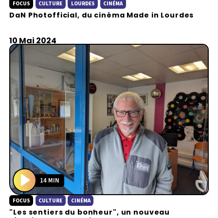
FOCUS
CULTURE
LOURDES
CINÉMA
l
DaN Photofficial, du cinéma Made in Lourdes
a
y
10 Mai 2024
14 MIN
P
FOCUS
CULTURE
CINÉMA
l
"Les sentiers du bonheur", un nouveau
a