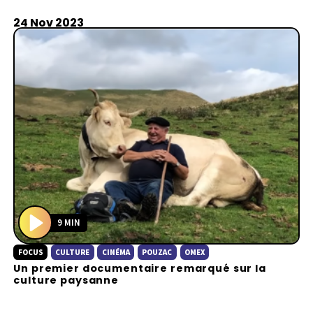
24 Nov 2023
9 MIN
P
FOCUS
CULTURE
CINÉMA
POUZAC
OMEX
l
Un premier documentaire remarqué sur la
a
culture paysanne
y