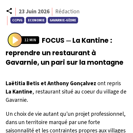
Partager
23 Juin 2026
Rédaction
CCPVG
ECONOMIE
GAVARNIE-GÈDRE
FOCUS
La Kantine :
—
12 MIN
P
reprendre un restaurant à
l
Gavarnie, un pari sur la montagne
a
y
Laëtitia Betis et Anthony Gonçalvez
ont repris
La Kantine
, restaurant situé au coeur du village de
Gavarnie.
Un choix de vie autant qu'un projet professionnel,
dans un territoire marqué par une forte
saisonnalité et les contraintes propres aux villages