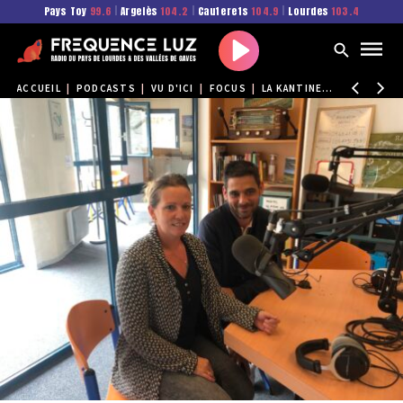
Pays Toy
99.6
|
Argelès
104.2
|
Cauterets
104.9
|
Lourdes
103.4
Play
ACCUEIL
|
PODCASTS
|
VU D'ICI
|
FOCUS
|
LA KANTINE : REPRENDRE UN RESTAURANT À GAVARNIE, UN PARI SUR LA MONTAGNE