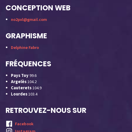
CONCEPTION WEB
no2pxl@gmail.com
GRAPHISME
Delphine Fabro
FRÉQUENCES
Pays Toy
99.6
Argelès
104.2
Cauterets
104.9
Lourdes
103.4
RETROUVEZ-NOUS SUR
Facebook
Instagram