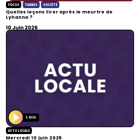
FOCUS
TARBES
SOCIÉTÉ
l
Quelles leçons tirer après le meurtre de
a
Lyhanna ?
y
10 Juin 2026
5 MIN
P
ACTU LOCALE
l
Mercredi 10 juin 2026
a