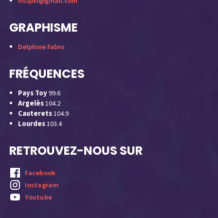
no2pxl@gmail.com
GRAPHISME
Delphine Fabro
FRÉQUENCES
Pays Toy
99.6
Argelès
104.2
Cauterets
104.9
Lourdes
103.4
RETROUVEZ-NOUS SUR
Facebook
Instagram
Youtube