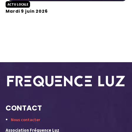
ACTU LOCALE
l
Mardi 9 juin 2026
a
y
CONTACT
Nous contacter
Association Fréquence Luz