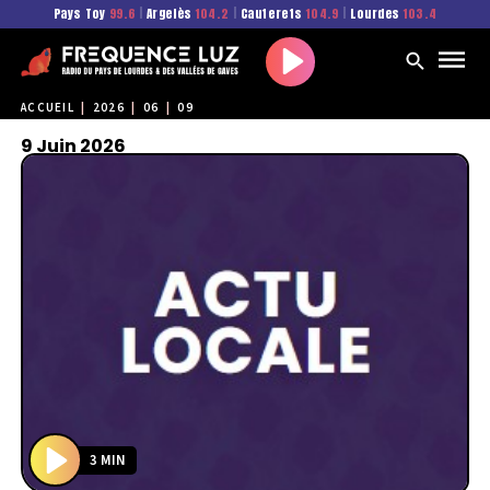
Pays Toy
99.6
|
Argelès
104.2
|
Cauterets
104.9
|
Lourdes
103.4
Play
ACCUEIL
|
2026
|
06
|
09
9 Juin 2026
3 MIN
P