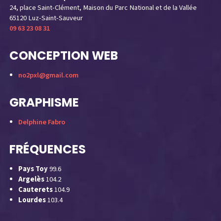
24, place Saint-Clément, Maison du Parc National et de la Vallée
65120 Luz-Saint-Sauveur
09 63 23 08 31
CONCEPTION WEB
no2pxl@gmail.com
GRAPHISME
Delphine Fabro
FRÉQUENCES
Pays Toy
99.6
Argelès
104.2
Cauterets
104.9
Lourdes
103.4