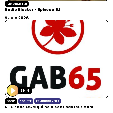
RADIO BLASTER
l
Radio Blaster - Episode 52
a
y
5 Juin 2026
7 MIN
P
FOCUS
SOCIÉTÉ
ENVIRONNEMENT
l
NTG : des OGM qui ne disent pas leur nom
a