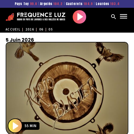
Pays Toy
99.6
|
Argelès
104.2
|
Cauterets
104.9
|
Lourdes
103.4
Play
ACCUEIL
|
2026
|
06
|
05
5 Juin 2026
55 MIN
P