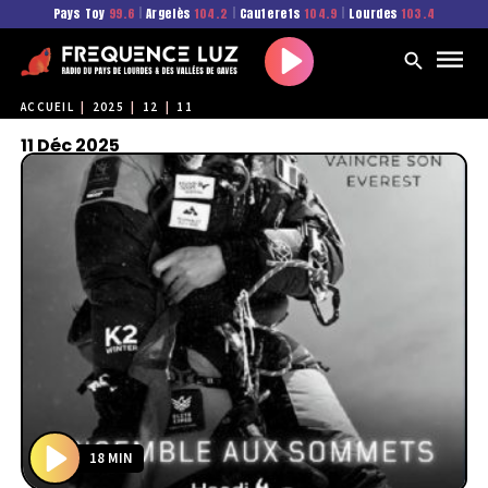
Pays Toy
99.6
|
Argelès
104.2
|
Cauterets
104.9
|
Lourdes
103.4
Play
ACCUEIL
|
2025
|
12
|
11
11 Déc 2025
18 MIN
P