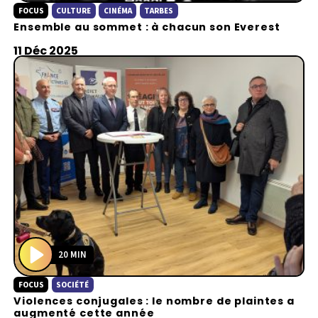
FOCUS
CULTURE
CINÉMA
TARBES
l
Ensemble au sommet : à chacun son Everest
a
y
11 Déc 2025
20 MIN
P
FOCUS
SOCIÉTÉ
l
Violences conjugales : le nombre de plaintes a
a
augmenté cette année