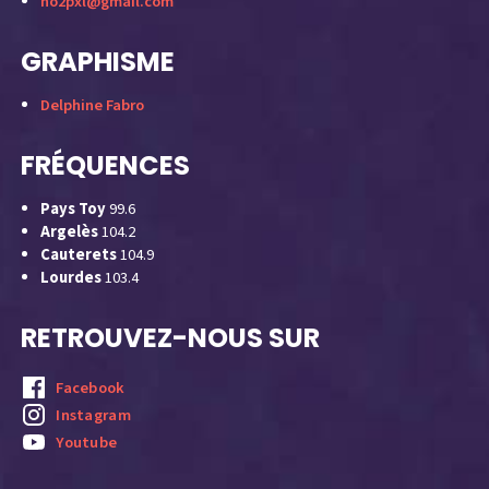
no2pxl@gmail.com
GRAPHISME
Delphine Fabro
FRÉQUENCES
Pays Toy
99.6
Argelès
104.2
Cauterets
104.9
Lourdes
103.4
RETROUVEZ-NOUS SUR
Facebook
Instagram
Youtube