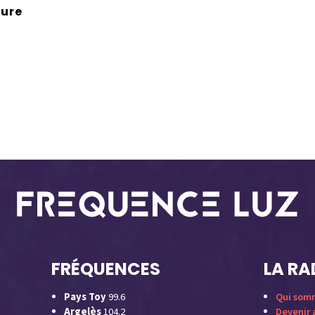
ture
FRÉQUENCES
LA RA
Pays Toy
99.6
Qui som
Argelès
104.2
Devenir