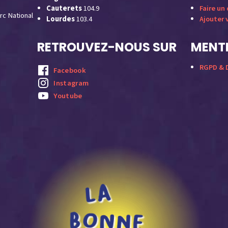
Cauterets
104.9
Faire un
rc National
Lourdes
103.4
Ajouter 
RETROUVEZ-NOUS SUR
MENTI
RGPD & D
Facebook
Instagram
Youtube