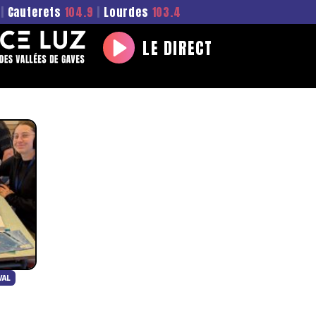
|
Cauterets
104.9
|
Lourdes
103.4
LE DIRECT
Play
VAL