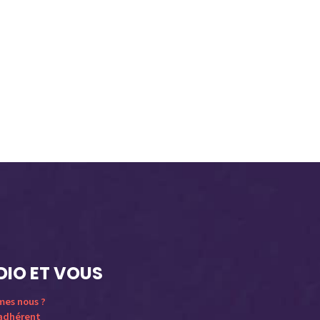
DIO ET VOUS
mes nous ?
 adhérent