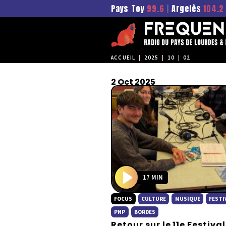
Pays Toy
99.6
|
Argelès
104.2
ACCUEIL
|
2025
|
10
|
02
2 Oct 2025
17 MIN
P
FOCUS
CULTURE
MUSIQUE
FESTI
l
a
PNP
BORDES
Retour sur le 11e Festival
y