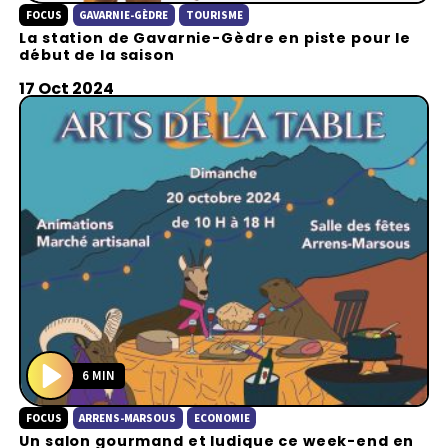
FOCUS
GAVARNIE-GÈDRE
TOURISME
l
La station de Gavarnie-Gèdre en piste pour le
a
début de la saison
y
17 Oct 2024
6 MIN
P
FOCUS
ARRENS-MARSOUS
ECONOMIE
l
Un salon gourmand et ludique ce week-end en
a