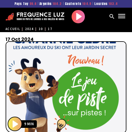
Pays Toy
99.6
|
Argelès
104.2
|
Cauterets
104.9
|
Lourdes
103.4
Play
ACCUEIL
|
2024
|
10
|
17
17 Oct 2024
9 MIN
P