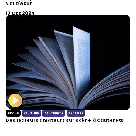
Val d'Azun
y
17 Oct 2024
P
FOCUS
CULTURE
CAUTERETS
LECTURE
l
Des lecteurs amateurs sur scène à Cauterets
a
y