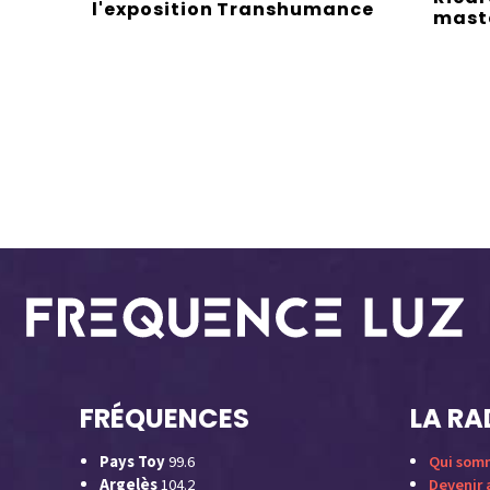
l'exposition Transhumance
maste
FRÉQUENCES
LA RA
Pays Toy
99.6
Qui som
Argelès
104.2
Devenir