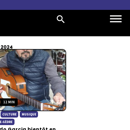
i 2024
12 MIN
CULTURE
MUSIQUE
E-GÈDRE
do Garcia bientôt en