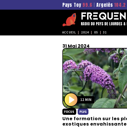
Pays Toy
99.6
|
Argelès
104.2
ACCUEIL
|
2024
|
05
|
31
31 Mai 2024
12 MIN
P
FOCUS
PLVG
l
Une formation sur les p
a
exotiques envahissante
y