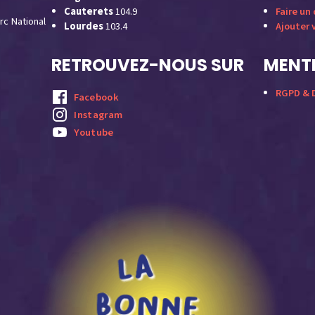
Cauterets
104.9
Faire un
rc National
Lourdes
103.4
Ajouter 
RETROUVEZ-NOUS SUR
MENTI
RGPD & D
Facebook
Instagram
Youtube