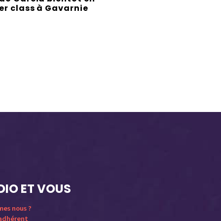
r class à Gavarnie
DIO ET VOUS
mes nous ?
 adhérent