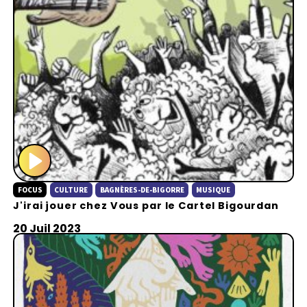
P
FOCUS
CULTURE
BAGNÈRES-DE-BIGORRE
MUSIQUE
l
J'irai jouer chez Vous par le Cartel Bigourdan
a
y
20 Juil 2023