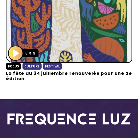
8 MIN
P
FOCUS
CULTURE
FESTIVAL
l
La fête du 34 juillembre renouvelée pour une 2e
a
édition
y