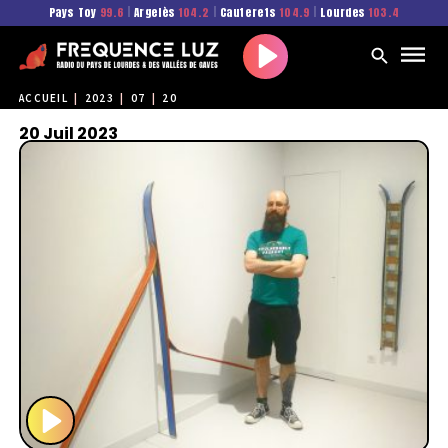
Pays Toy
99.6
|
Argelès
104.2
|
Cauterets
104.9
|
Lourdes
103.4
Play
ACCUEIL
|
2023
|
07
|
20
20 Juil 2023
P