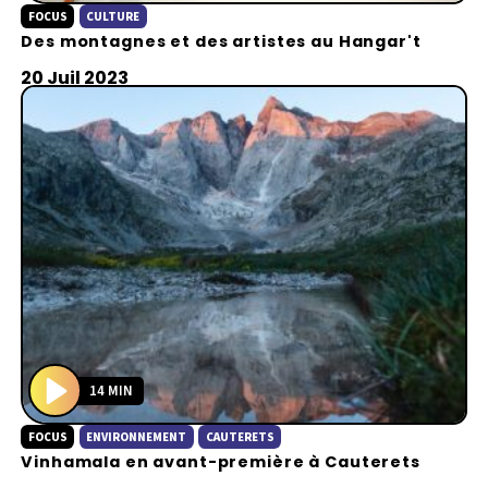
FOCUS
CULTURE
l
Des montagnes et des artistes au Hangar't
a
y
20 Juil 2023
14 MIN
P
FOCUS
ENVIRONNEMENT
CAUTERETS
l
Vinhamala en avant-première à Cauterets
a